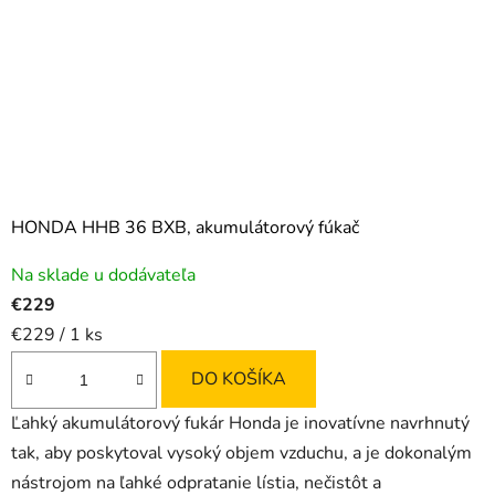
HONDA HHB 36 BXB, akumulátorový fúkač
Na sklade u dodávateľa
€229
Jednotková
€229 / 1 ks
cena:
DO KOŠÍKA
Ľahký akumulátorový fukár Honda je inovatívne navrhnutý
tak, aby poskytoval vysoký objem vzduchu, a je dokonalým
nástrojom na ľahké odpratanie lístia, nečistôt a