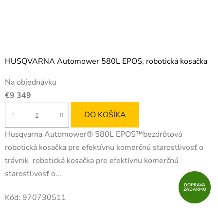
HUSQVARNA Automower 580L EPOS, robotická kosačka
Na objednávku
€9 349
DO KOŠÍKA
Husqvarna Automower® 580L EPOS™bezdrôtová
robotická kosačka pre efektívnu komerčnú starostlivosť o
trávnik robotická kosačka pre efektívnu komerčnú
starostlivosť o...
DOPRAVA
DOPRAVA
ZADARMO
ZADARMO
Kód:
970730511