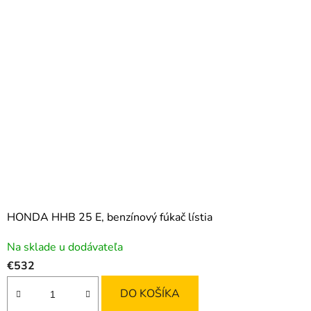
HONDA HHB 25 E, benzínový fúkač lístia
Na sklade u dodávateľa
€532
DO KOŠÍKA