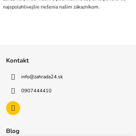
najspolahlivejšie riešenia našim zákazníkom.
Z
á
Kontakt
p
ä
info
@
zahrada24.sk
t
i
0907444410
e
Blog