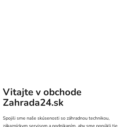
Chcete mať pokosené,
keď prídete domov z
Pokosimzavas.sk - expert na robotické kosačky
práce?
Vitajte v obchode
Zahrada24.sk
Spojili sme naše skúsenosti so záhradnou technikou,
zákazníckym servisom a podnikaním, aby sme ponúkli tie