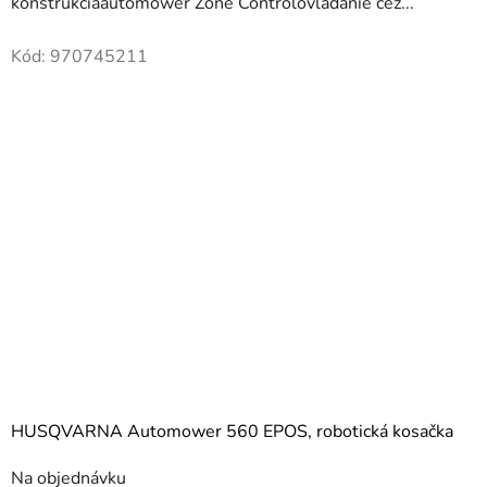
konštrukciaautomower Zone Controlovládanie cez...
Kód:
970745211
HUSQVARNA Automower 560 EPOS, robotická kosačka
Na objednávku