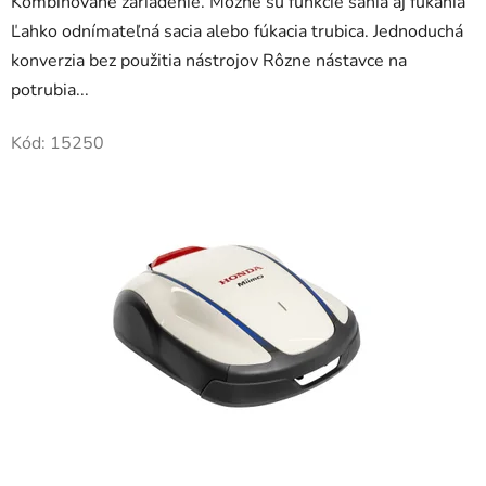
Kombinované zariadenie. Možné sú funkcie sania aj fúkania
Ľahko odnímateľná sacia alebo fúkacia trubica. Jednoduchá
konverzia bez použitia nástrojov Rôzne nástavce na
potrubia...
Kód:
15250