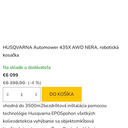
HUSQVARNA Automower 435X AWD NERA, robotická
kosačka
Na sklade u dodávateľa
€6 099
€6 398,90
(–4 %)
DO KOŠÍKA
vhodná do 3500m2bezdrôtová inštalácia pomocou
technológie Husqvarna EPOSpohon všetkých
koliesdetekcia vyhýbanie sa objektomkĺbová