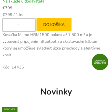
Na sklade u dodávateľa
€799
Jednotková
€799 / 1 ks
cena:
DO KOŠÍKA
Kosačka Miimo HRM1500 pokosí až 1 500 m² a je
vybavená pripojením Bluetooth a skratovacím káblom,
ktorý jej umožňuje zvládnuť úzke priechody a efektívne
kosiť.
DOPRAVA
ZADARMO
Kód:
14436
Novinky
NOVINKA
NOVINKA
NOVINKA
NOVINKA
NOVINKA