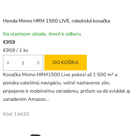
Honda Miimo HRM 1500 LIVE, robotická kosačka
Na vlastnom sklade, ihneň k odberu
€959
Jednotková
€959 / 1 ks
cena:
DO KOŠÍKA
Kosačka Miimo HRM1500 Live pokosí až 1 500 m² a
ponúka satelitnú navigáciu, voľné nastavenie zón,
pripojenie k mobilnému zariadeniu, pričom sa dá ovládať aj
zariadením Amazon...
Kód:
14433