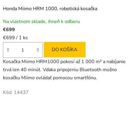
Honda Miimo HRM 1000, robotická kosačka
Na vlastnom sklade, ihneň k odberu
€699
Jednotková
€699 / 1 ks
cena:
DO KOŠÍKA
Kosačka Miimo HRM1000 pokosí až 1 000 m² a nabíjanie
trvá len 40 minút. Vďaka pripojeniu Bluetooth možno
kosačku Miimo ovládať pomocou smartfónu.
Kód:
14437