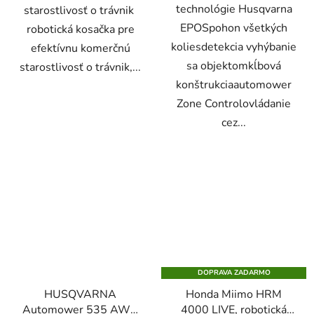
technológie Husqvarna
starostlivosť o trávnik
EPOSpohon všetkých
robotická kosačka pre
koliesdetekcia vyhýbanie
efektívnu komerčnú
sa objektomkĺbová
starostlivosť o trávnik,...
konštrukciaautomower
Zone Controlovládanie
cez...
DOPRAVA ZADARMO
HUSQVARNA
Honda Miimo HRM
Automower 535 AWD
4000 LIVE, robotická