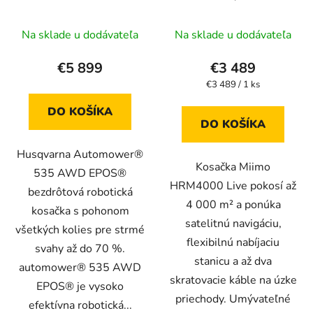
EPOS, robotická kosačka
kosačka
Na sklade u dodávateľa
Na sklade u dodávateľa
€5 899
€3 489
Jednotková
€3 489 / 1 ks
cena:
DO KOŠÍKA
DO KOŠÍKA
Husqvarna Automower®
Kosačka Miimo
535 AWD EPOS®
HRM4000 Live pokosí až
bezdrôtová robotická
4 000 m² a ponúka
kosačka s pohonom
satelitnú navigáciu,
všetkých kolies pre strmé
flexibilnú nabíjaciu
svahy až do 70 %.
stanicu a až dva
automower® 535 AWD
skratovacie káble na úzke
EPOS® je vysoko
priechody. Umývateľné
efektívna robotická...