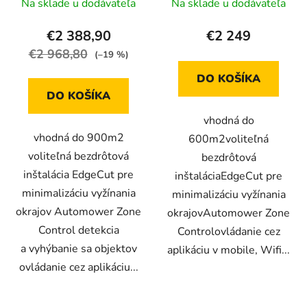
Na sklade u dodávateľa
Na sklade u dodávateľa
€2 388,90
€2 249
€2 968,80
(–19 %)
DO KOŠÍKA
DO KOŠÍKA
vhodná do
vhodná do 900m2
600m2voliteľná
voliteľná bezdrôtová
bezdrôtová
inštalácia EdgeCut pre
inštaláciaEdgeCut pre
minimalizáciu vyžínania
minimalizáciu vyžínania
okrajov Automower Zone
okrajovAutomower Zone
Control detekcia
Controlovládanie cez
a vyhýbanie sa objektov
aplikáciu v mobile, Wifi...
ovládanie cez aplikáciu...