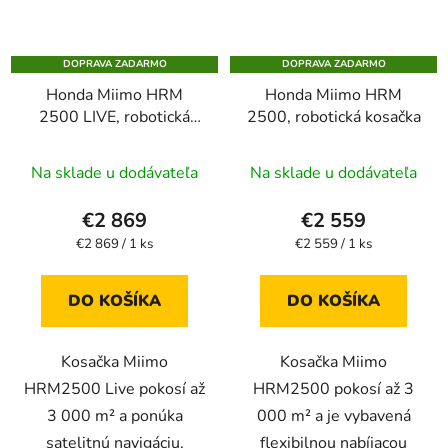
DOPRAVA ZADARMO
DOPRAVA ZADARMO
Honda Miimo HRM
Honda Miimo HRM
2500 LIVE, robotická
2500, robotická kosačka
kosačka
Na sklade u dodávateľa
Na sklade u dodávateľa
€2 869
€2 559
Jednotková
Jednotková
€2 869 / 1 ks
€2 559 / 1 ks
cena:
cena:
DO KOŠÍKA
DO KOŠÍKA
Kosačka Miimo
Kosačka Miimo
HRM2500 Live pokosí až
HRM2500 pokosí až 3
3 000 m² a ponúka
000 m² a je vybavená
satelitnú navigáciu,
flexibilnou nabíjacou