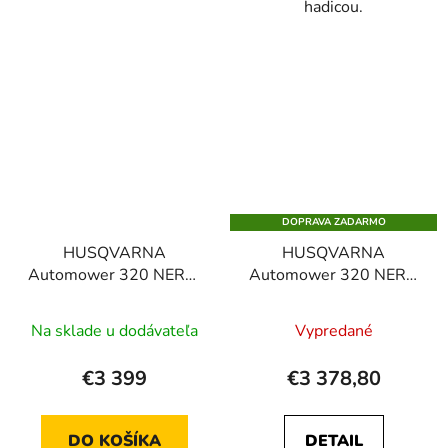
hadicou.
DOPRAVA ZADARMO
HUSQVARNA
HUSQVARNA
Automower 320 NERA,
Automower 320 NERA
robotická kosačka
EPOS™, robotická
kosačka
Na sklade u dodávateľa
Vypredané
€3 399
€3 378,80
DO KOŠÍKA
DETAIL