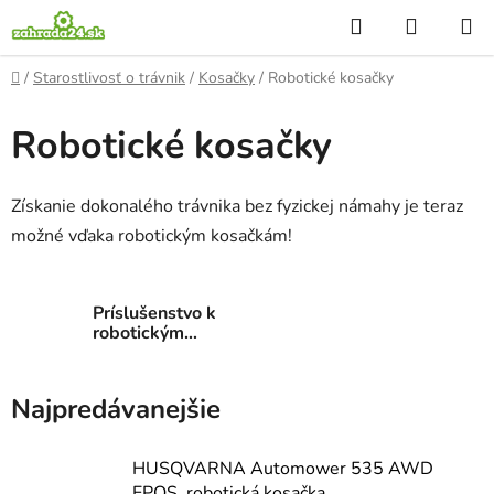
Prejsť
Hľadať
NÁKUP
na
KOŠÍK
obsah
Domov
/
Starostlivosť o trávnik
/
Kosačky
/
Robotické kosačky
Robotické kosačky
Získanie dokonalého trávnika bez fyzickej námahy je teraz
možné vďaka robotickým kosačkám!
Príslušenstvo k
robotickým
kosačkám
Najpredávanejšie
HUSQVARNA Automower 535 AWD
EPOS, robotická kosačka