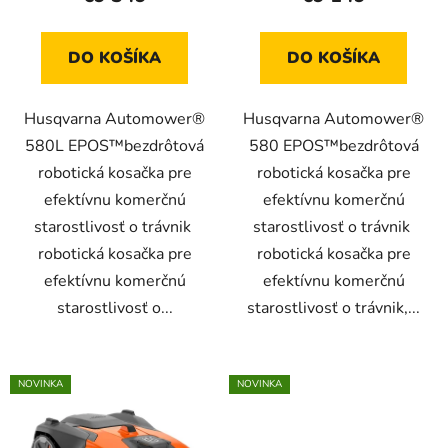
o
v
DO KOŠÍKA
DO KOŠÍKA
Husqvarna Automower®
Husqvarna Automower®
580L EPOS™bezdrôtová
580 EPOS™bezdrôtová
robotická kosačka pre
robotická kosačka pre
efektívnu komerčnú
efektívnu komerčnú
starostlivosť o trávnik
starostlivosť o trávnik
robotická kosačka pre
robotická kosačka pre
efektívnu komerčnú
efektívnu komerčnú
starostlivosť o...
starostlivosť o trávnik,...
NOVINKA
NOVINKA