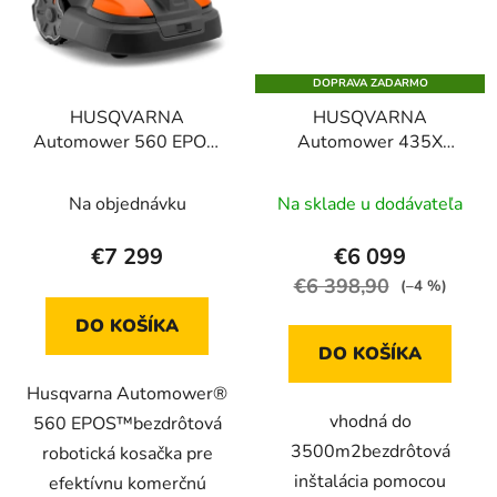
DOPRAVA ZADARMO
HUSQVARNA
HUSQVARNA
Automower 560 EPOS,
Automower 435X
robotická kosačka
AWD NERA, robotická
kosačka
Na objednávku
Na sklade u dodávateľa
€7 299
€6 099
€6 398,90
(–4 %)
DO KOŠÍKA
DO KOŠÍKA
Husqvarna Automower®
vhodná do
560 EPOS™bezdrôtová
3500m2bezdrôtová
robotická kosačka pre
inštalácia pomocou
efektívnu komerčnú