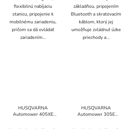
flexibilnú nabíjaciu
základňou, pripojením
stanicu, pripojenie k
Bluetooth a skratovacím
mobilnému zariadeniu,
káblom, ktorý jej
pričom sa dá ovládať
umožňuje zvládnuť úzke
zariadením...
priechody a...
HUSQVARNA
HUSQVARNA
Automower 405XE
Automower 305E
NERA EPOS, robotická
NERA, robotická
kosačka
kosačka