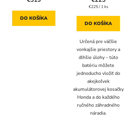
o
Jednotková
€225 / 1 ks
v
cena:
DO KOŠÍKA
DO KOŠÍKA
Určená pre väčšie
vonkajšie priestory a
dlhšie úlohy – túto
batériu môžete
jednoducho vložiť do
akejkoľvek
akumulátorovej kosačky
Honda a do každého
ručného záhradného
náradia.