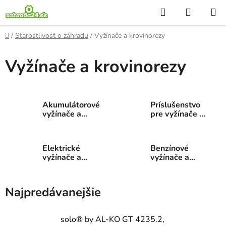
Prejsť
Hľadať
NÁKUP
na
KOŠÍK
obsah
Domov
/
Starostlivosť o záhradu
/
Vyžínače a krovinorezy
Vyžínače a krovinorezy
Akumulátorové
Príslušenstvo
vyžínače a
pre vyžínače a
krovinorezy
krovinorezy
Elektrické
Benzínové
vyžínače a
vyžínače a
krovinorezy
krovinorezy
Najpredávanejšie
solo® by AL-KO GT 4235.2,