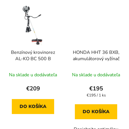
Benzínový krovinorez
HONDA HHT 36 BXB,
AL-KO BC 500 B
akumulátorový vyžínač
Na sklade u dodávateľa
Na sklade u dodávateľa
€209
€195
Jednotková
€195 / 1 ks
cena:
DO KOŠÍKA
DO KOŠÍKA