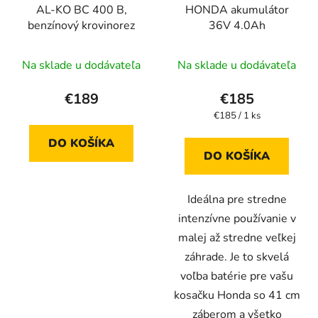
AL-KO BC 400 B,
HONDA akumulátor
benzínový krovinorez
36V 4.0Ah
Na sklade u dodávateľa
Na sklade u dodávateľa
€189
€185
Jednotková
€185 / 1 ks
cena:
DO KOŠÍKA
DO KOŠÍKA
Ideálna pre stredne
intenzívne používanie v
malej až stredne veľkej
záhrade. Je to skvelá
voľba batérie pre vašu
kosačku Honda so 41 cm
záberom a všetko