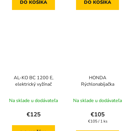
DO KOŠÍKA
DO KOŠÍKA
AL-KO BC 1200 E,
HONDA
elektrický vyžínač
Rýchlonabíjačka
Na sklade u dodávateľa
Na sklade u dodávateľa
€125
€105
Jednotková
€105 / 1 ks
cena: