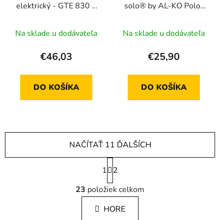
elektrický - GTE 830 +
solo® by AL-KO Polo-
GT-F 5 # 23CM 300W
Profi
Na sklade u dodávateľa
Na sklade u dodávateľa
€46,03
€25,90
DO KOŠÍKA
DO KOŠÍKA
NAČÍTAŤ 11 ĎALŠÍCH
S
1
t
2
r
O
á
23
položiek celkom
v
n
l
k
HORE
á
o