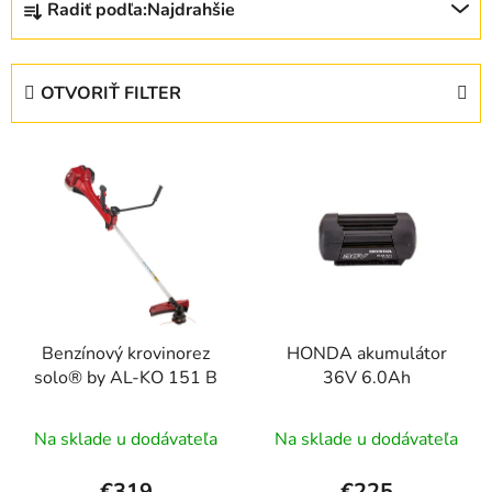
Radiť podľa:
Najdrahšie
a
d
e
OTVORIŤ FILTER
n
i
V
e
ý
p
p
r
i
o
s
d
p
u
r
k
Benzínový krovinorez
HONDA akumulátor
o
t
solo® by AL-KO 151 B
36V 6.0Ah
d
o
u
v
Na sklade u dodávateľa
Na sklade u dodávateľa
k
t
€319
€225