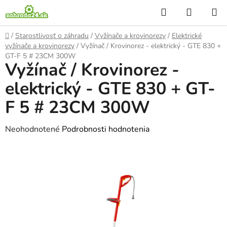
Prejsť
Hľadať
NÁKUP
na
KOŠÍK
obsah
Domov
/
Starostlivosť o záhradu
/
Vyžínače a krovinorezy
/
Elektrické
vyžínače a krovinorezy
/
Vyžínač / Krovinorez - elektrický - GTE 830 +
GT-F 5 # 23CM 300W
Vyžínač / Krovinorez -
elektrický - GTE 830 + GT-
F 5 # 23CM 300W
Priemerné
Neohodnotené
Podrobnosti hodnotenia
hodnotenie
produktu
je
0,0
z
5
hviezdičiek.