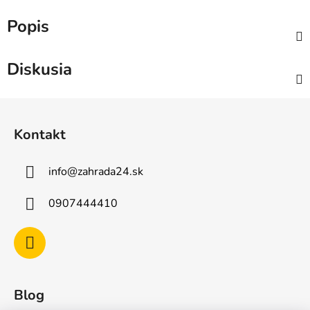
Popis
Diskusia
Z
á
Kontakt
p
ä
info
@
zahrada24.sk
t
i
0907444410
e
Blog