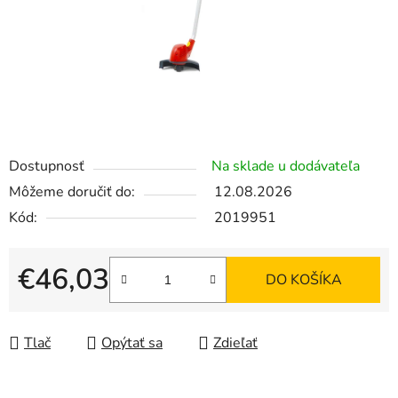
Dostupnosť
Na sklade u dodávateľa
Môžeme doručiť do:
12.08.2026
Kód:
2019951
€46,03
DO KOŠÍKA
Jednotková cena:
Tlač
Opýtať sa
Zdieľať