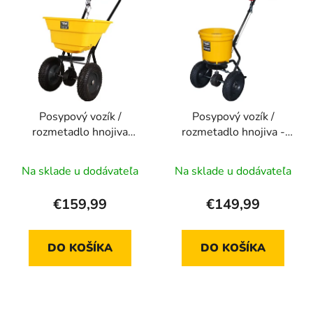
ý
p
p
r
i
o
s
d
p
u
r
k
Posypový vozík /
Posypový vozík /
o
t
rozmetadlo hnojiva
rozmetadlo hnojiva -
d
o
TEXAS CS 3600 - 36 l
TEXAS CS 2500 - 25 l
u
v
Na sklade u dodávateľa
Na sklade u dodávateľa
k
t
€159,99
€149,99
o
v
DO KOŠÍKA
DO KOŠÍKA