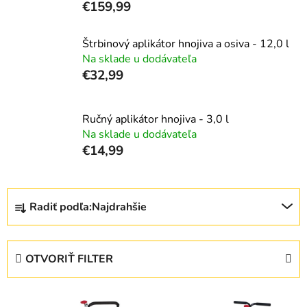
€159,99
Štrbinový aplikátor hnojiva a osiva - 12,0 l
Na sklade u dodávateľa
€32,99
Ručný aplikátor hnojiva - 3,0 l
Na sklade u dodávateľa
€14,99
R
Radiť podľa:
Najdrahšie
a
d
e
OTVORIŤ FILTER
n
i
V
e