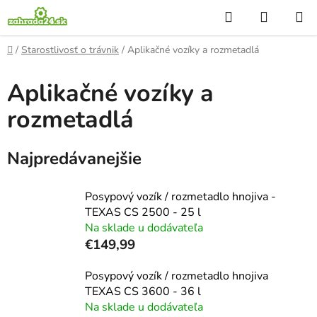
Prejsť
Hľadať
NÁKUP
na
KOŠÍK
obsah
Domov
/
Starostlivosť o trávnik
/
Aplikačné vozíky a rozmetadlá
Aplikačné vozíky a
rozmetadlá
Najpredávanejšie
Posypový vozík / rozmetadlo hnojiva -
TEXAS CS 2500 - 25 l
Na sklade u dodávateľa
€149,99
Posypový vozík / rozmetadlo hnojiva
TEXAS CS 3600 - 36 l
Na sklade u dodávateľa