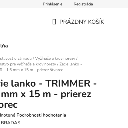
Prihlásenie
Registrácia
PRÁZDNY KOŠÍK
NÁKUPNÝ
KOŠÍK
lňa
stlivosť o záhradu
/
Vyžínače a krovinorezy
/
nstvo pre vyžínače a krovinorezy
/
Žacie lanko -
- 1,6 mm x 15 m - prierez štvorec
ie lanko - TRIMMER -
 mm x 15 m - prierez
orec
rné
notené
Podrobnosti hodnotenia
enie
:
BRADAS