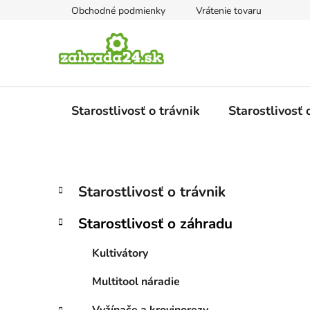
Prejsť
Obchodné podmienky
Vrátenie tovaru
na
obsah
Starostlivosť o trávnik
Starostlivosť
B
K
Preskočiť
Starostlivosť o trávnik
a
kategórie
o
t
č
Starostlivosť o záhradu
e
n
g
ý
Kultivátory
ó
p
r
Multitool náradie
i
a
e