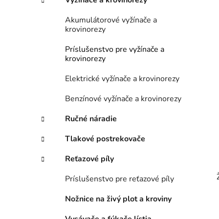
n
Vyžínače a krovinorezy
e
Akumulátorové vyžínače a
l
krovinorezy
Príslušenstvo pre vyžínače a
krovinorezy
Elektrické vyžínače a krovinorezy
Benzínové vyžínače a krovinorezy
Ručné náradie
Tlakové postrekovače
Reťazové píly
Príslušenstvo pre reťazové píly
Nožnice na živý plot a kroviny