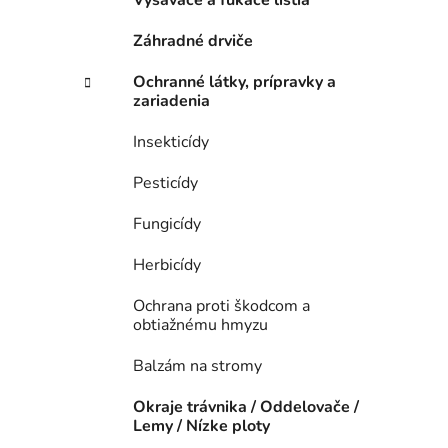
Vysávače a fúkače lístia
Záhradné drviče
Ochranné látky, prípravky a
zariadenia
Insekticídy
Pesticídy
Fungicídy
Herbicídy
Ochrana proti škodcom a
obtiažnému hmyzu
Balzám na stromy
Okraje trávnika / Oddelovače /
Lemy / Nízke ploty