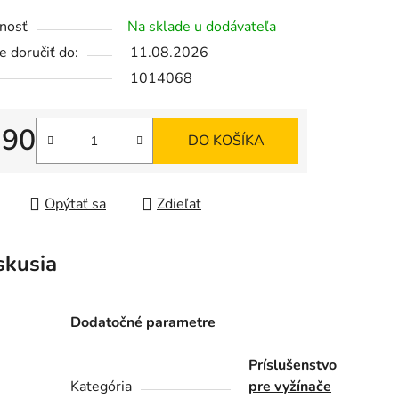
tu
nosť
Na sklade u dodávateľa
 doručiť do:
11.08.2026
1014068
iek.
,90
DO KOŠÍKA
tková cena:
Opýtať sa
Zdieľať
skusia
Dodatočné parametre
Príslušenstvo
Kategória
pre vyžínače