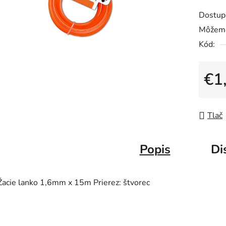
produk
Dostup
je
Môžeme
0,0
Kód:
z
5
hviezdič
€1
Jedno
Tlač
Popis
Di
Žacie lanko 1,6mm x 15m Prierez: štvorec