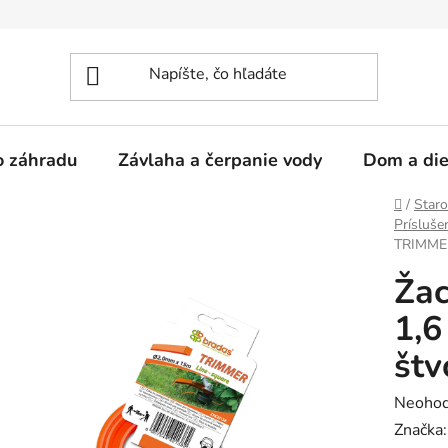
 o záhradu
Závlaha a čerpanie vody
Dom a die
Domov
/
Staro
Prísluše
TRIMMER 
Žac
1,6
štv
Prieme
Neohod
hodnot
Značka