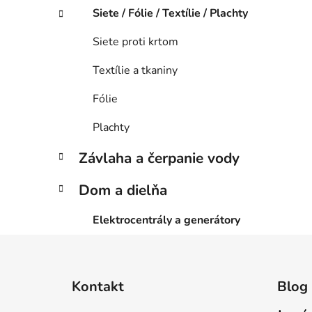
Siete / Fólie / Textílie / Plachty
Siete proti krtom
Textílie a tkaniny
Fólie
Plachty
Závlaha a čerpanie vody
Dom a dielňa
Elektrocentrály a generátory
Z
á
Kontakt
Blog
p