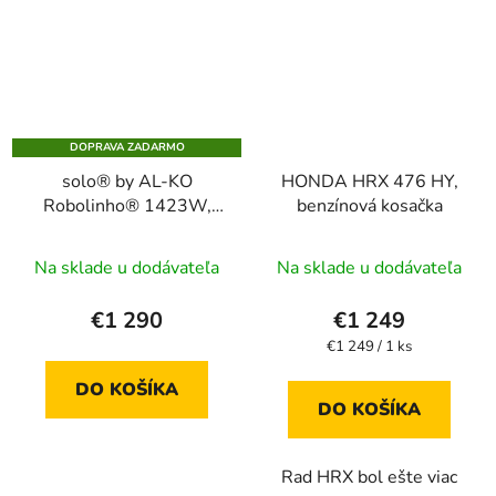
DOPRAVA ZADARMO
solo® by AL-KO
HONDA HRX 476 HY,
Robolinho® 1423W,
benzínová kosačka
robotická kosačka
Na sklade u dodávateľa
Na sklade u dodávateľa
€1 290
€1 249
Jednotková
€1 249 / 1 ks
cena:
DO KOŠÍKA
DO KOŠÍKA
Rad HRX bol ešte viac