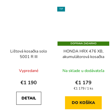
TIP
DOPRAVA ZADARMO
Lištová kosačka solo
HONDA HRX 476 XB,
5001 R III
akumulátorová kosačka
Vypredané
Na sklade u dodávateľa
€1 190
€1 179
Jednotková
€1 179 / 1 ks
cena:
DETAIL
DO KOŠÍKA