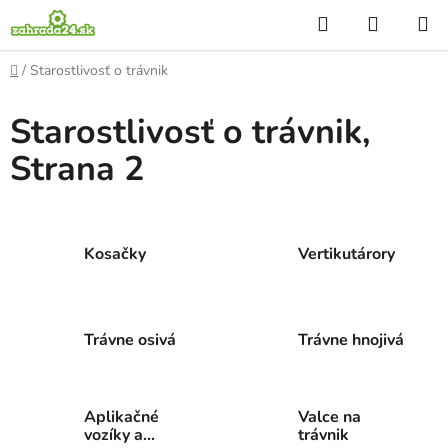
Prejsť
Hľadať
NÁKUP
na
KOŠÍK
obsah
Domov
/
Starostlivosť o trávnik
Starostlivosť o trávnik
,
Strana 2
Kosačky
Vertikutárory
Trávne osivá
Trávne hnojivá
Aplikačné
Valce na
vozíky a
trávnik