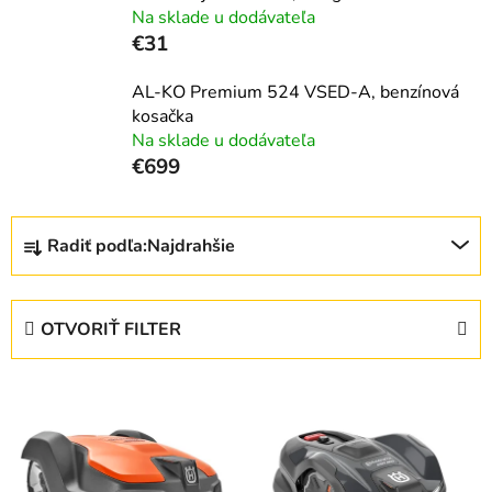
Na sklade u dodávateľa
€31
AL-KO Premium 524 VSED-A, benzínová
kosačka
Na sklade u dodávateľa
€699
R
Radiť podľa:
Najdrahšie
a
d
e
OTVORIŤ FILTER
n
i
V
e
ý
p
p
r
i
o