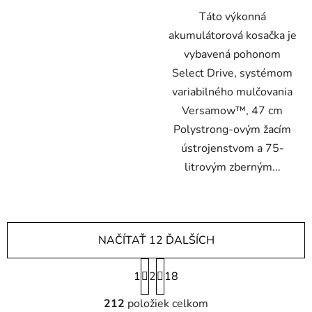
Táto výkonná
akumulátorová kosačka je
vybavená pohonom
Select Drive, systémom
variabilného mulčovania
Versamow™, 47 cm
Polystrong-ovým žacím
ústrojenstvom a 75-
litrovým zberným...
NAČÍTAŤ 12 ĎALŠÍCH
S
1
2
t
18
r
O
á
212
položiek celkom
v