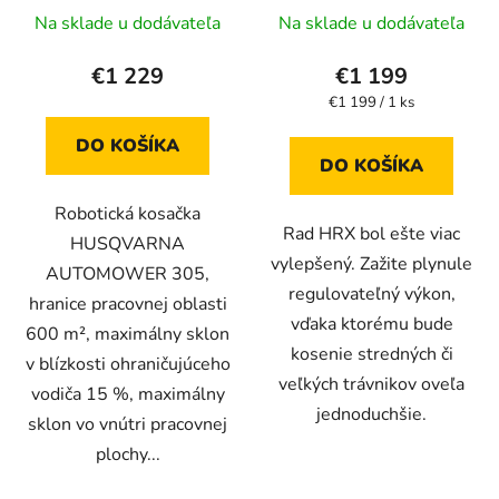
Na sklade u dodávateľa
Na sklade u dodávateľa
€1 229
€1 199
Jednotková
€1 199 / 1 ks
cena:
DO KOŠÍKA
DO KOŠÍKA
Robotická kosačka
Rad HRX bol ešte viac
HUSQVARNA
vylepšený. Zažite plynule
AUTOMOWER 305,
regulovateľný výkon,
hranice pracovnej oblasti
vďaka ktorému bude
600 m², maximálny sklon
kosenie stredných či
v blízkosti ohraničujúceho
veľkých trávnikov oveľa
vodiča 15 %, maximálny
jednoduchšie.
sklon vo vnútri pracovnej
plochy...