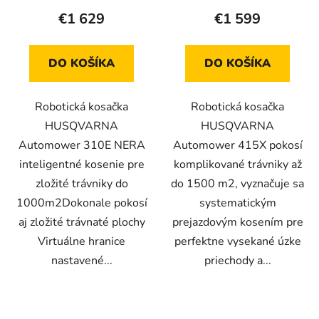
€1 629
€1 599
DO KOŠÍKA
DO KOŠÍKA
Robotická kosačka
Robotická kosačka
HUSQVARNA
HUSQVARNA
Automower 310E NERA
Automower 415X pokosí
inteligentné kosenie pre
komplikované trávniky až
zložité trávniky do
do 1500 m2, vyznačuje sa
1000m2Dokonale pokosí
systematickým
aj zložité trávnaté plochy
prejazdovým kosením pre
Virtuálne hranice
perfektne vysekané úzke
nastavené...
priechody a...