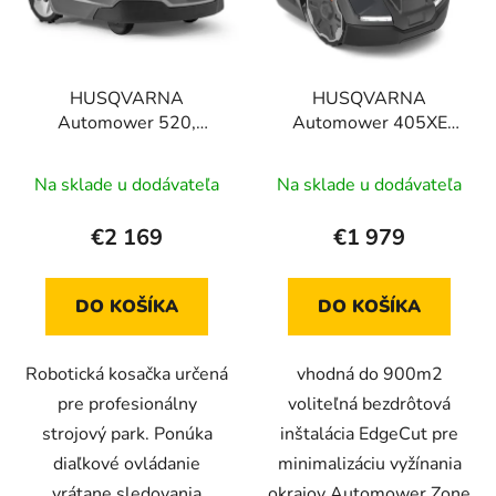
s
d
p
u
r
k
HUSQVARNA
HUSQVARNA
o
t
Automower 520,
Automower 405XE
d
o
robotická kosačka
NERA, robotická
u
v
kosačka
Na sklade u dodávateľa
Na sklade u dodávateľa
k
t
€2 169
€1 979
o
v
DO KOŠÍKA
DO KOŠÍKA
Robotická kosačka určená
vhodná do 900m2
pre profesionálny
voliteľná bezdrôtová
strojový park. Ponúka
inštalácia EdgeCut pre
diaľkové ovládanie
minimalizáciu vyžínania
vrátane sledovania
okrajov Automower Zone