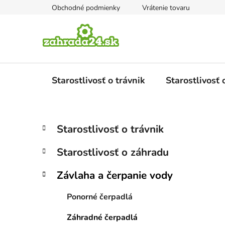
Prejsť
Obchodné podmienky
Vrátenie tovaru
na
obsah
Starostlivosť o trávnik
Starostlivosť
B
K
Preskočiť
Starostlivosť o trávnik
a
kategórie
o
t
č
Starostlivosť o záhradu
e
n
g
ý
Závlaha a čerpanie vody
ó
p
r
Ponorné čerpadlá
i
a
e
n
Záhradné čerpadlá