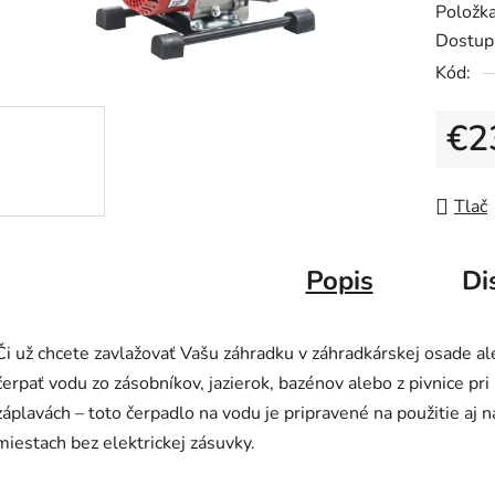
Položk
je
Dostup
0,0
Kód:
z
5
€2
hviezdič
Jedno
Tlač
Popis
Di
Či už chcete zavlažovať Vašu záhradku v záhradkárskej osade a
čerpať vodu zo zásobníkov, jazierok, bazénov alebo z pivnice pri
záplavách – toto čerpadlo na vodu je pripravené na použitie aj n
miestach bez elektrickej zásuvky.