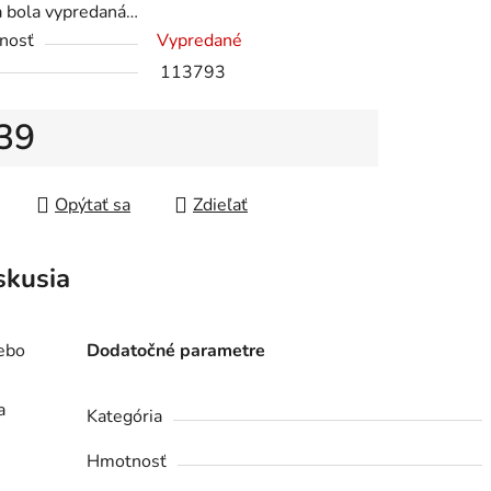
a bola vypredaná…
nosť
Vypredané
113793
39
iek.
tková cena:
Opýtať sa
Zdieľať
skusia
lebo
Dodatočné parametre
a
Kategória
Hmotnosť