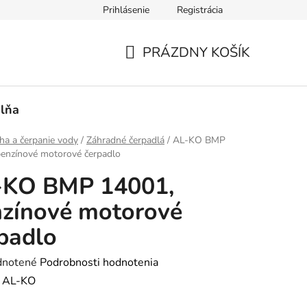
Prihlásenie
Registrácia
PRÁZDNY KOŠÍK
NÁKUPNÝ
KOŠÍK
lňa
ha a čerpanie vody
/
Záhradné čerpadlá
/
AL-KO BMP
benzínové motorové čerpadlo
-KO BMP 14001,
zínové motorové
padlo
rné
notené
Podrobnosti hodnotenia
enie
:
AL-KO
tu