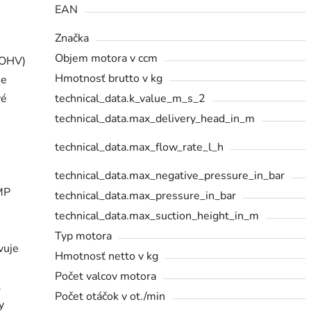
EAN
Značka
Objem motora v ccm
 OHV)
Hmotnosť brutto v kg
je
vé
technical_data.k_value_m_s_2
i
technical_data.max_delivery_head_in_m
technical_data.max_flow_rate_l_h
technical_data.max_negative_pressure_in_bar
MP
technical_data.max_pressure_in_bar
technical_data.max_suction_height_in_m
Typ motora
vuje
Hmotnosť netto v kg
Počet valcov motora
l
Počet otáčok v ot./min
y