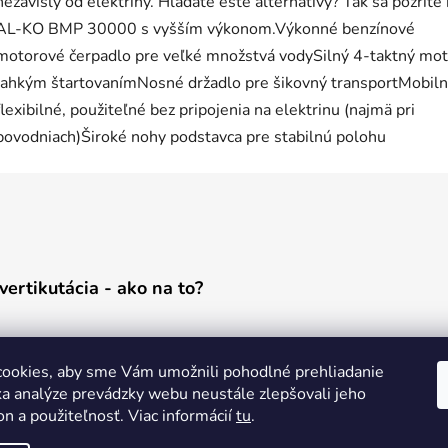
nezávislý od elektriny. Hľadáte ešte alternatívy? Tak sa pozrite
AL-KO BMP 30000 s vyšším výkonom.Výkonné benzínové
motorové čerpadlo pre veľké množstvá vodySilný 4-taktný mot
ľahkým štartovanímNosné držadlo pre šikovný transportMobiln
flexibilné, použiteľné bez pripojenia na elektrinu (najmä pri
povodniach)Široké nohy podstavca pre stabilnú polohu
vertikutácia - ako na to?
ookies, aby sme Vám umožnili pohodlné prehliadanie
a analýze prevádzky webu neustále zlepšovali jeho
on a použiteľnosť. Viac informácií
tu
.