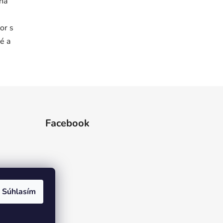
 na
or s
é a
Facebook
Súhlasím