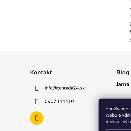
Z
á
Kontakt
Blog
p
ä
Jarná 
info
@
zahrada24.sk
t
i
0907444410
e
Používame c
webu a vďak
funkcie, výk