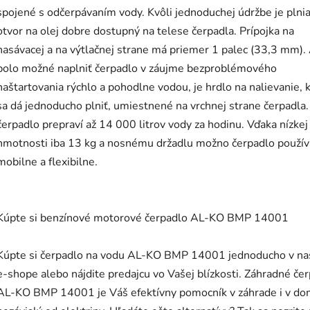
spojené s odčerpávaním vody. Kvôli jednoduchej údržbe je plnia
otvor na olej dobre dostupný na telese čerpadla. Prípojka na
nasávacej a na výtlačnej strane má priemer 1 palec (33,3 mm).
bolo možné naplniť čerpadlo v záujme bezproblémového
naštartovania rýchlo a pohodlne vodou, je hrdlo na nalievanie, 
sa dá jednoducho plniť, umiestnené na vrchnej strane čerpadla.
čerpadlo prepraví až 14 000 litrov vody za hodinu. Vďaka nízkej
hmotnosti iba 13 kg a nosnému držadlu možno čerpadlo použív
mobilne a flexibilne.
Kúpte si benzínové motorové čerpadlo AL-KO BMP 14001
Kúpte si čerpadlo na vodu AL-KO BMP 14001 jednoducho v n
e-shope alebo nájdite predajcu vo Vašej blízkosti. Záhradné če
AL-KO BMP 14001 je Váš efektívny pomocník v záhrade i v do