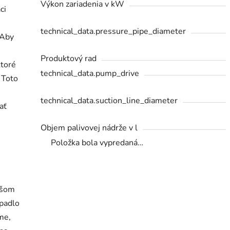
Výkon zariadenia v kW
ci
technical_data.pressure_pipe_diameter
 Aby
Produktový rad
ktoré
technical_data.pump_drive
 Toto
technical_data.suction_line_diameter
ať
Objem palivovej nádrže v l
Položka bola vypredaná…
ašom
rpadlo
me,