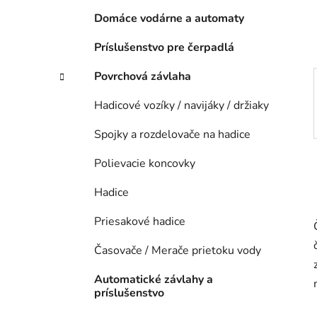
e
Domáce vodárne a automaty
l
Príslušenstvo pre čerpadlá
Povrchová závlaha
Hadicové vozíky / navijáky / držiaky
Spojky a rozdelovače na hadice
Polievacie koncovky
Hadice
Priesakové hadice
Časovače / Merače prietoku vody
Automatické závlahy a
príslušenstvo