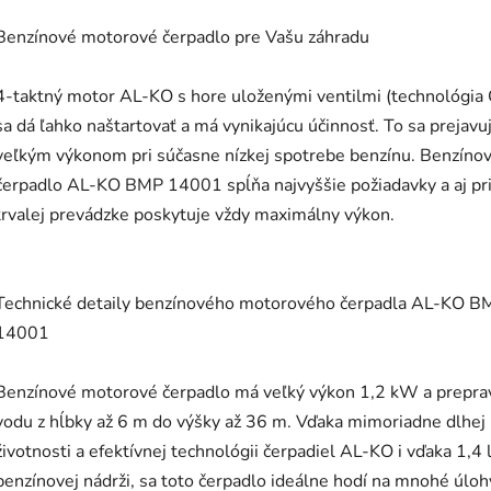
Benzínové motorové čerpadlo pre Vašu záhradu
4-taktný motor AL-KO s hore uloženými ventilmi (technológia
sa dá ľahko naštartovať a má vynikajúcu účinnosť. To sa prejavu
veľkým výkonom pri súčasne nízkej spotrebe benzínu. Benzíno
čerpadlo AL-KO BMP 14001 spĺňa najvyššie požiadavky a aj pr
trvalej prevádzke poskytuje vždy maximálny výkon.
Technické detaily benzínového motorového čerpadla AL-KO B
14001
Benzínové motorové čerpadlo má veľký výkon 1,2 kW a prepra
vodu z hĺbky až 6 m do výšky až 36 m. Vďaka mimoriadne dlhej
životnosti a efektívnej technológii čerpadiel AL-KO i vďaka 1,4 
benzínovej nádrži, sa toto čerpadlo ideálne hodí na mnohé úloh