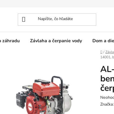
 o záhradu
Závlaha a čerpanie vody
Dom a die
Domov
/
Závla
14001, 
AL
ben
čer
Prieme
Neohod
hodnot
Značka
produk