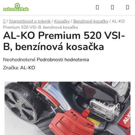
Prejsť
Hľadať
NÁKUP
na
KOŠÍK
obsah
Domov
/
Starostlivosť o trávnik
/
Kosačky
/
Benzínové kosačky
/
AL-KO
Premium 520 VSI-B, benzínová kosačka
AL-KO Premium 520 VSI-
B, benzínová kosačka
Priemerné
Neohodnotené
Podrobnosti hodnotenia
hodnotenie
Značka:
AL-KO
produktu
je
0,0
z
5
hviezdičiek.