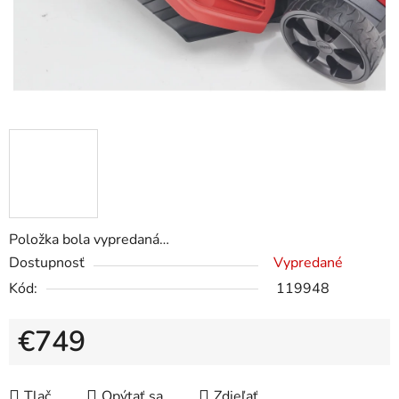
Položka bola vypredaná…
Dostupnosť
Vypredané
Kód:
119948
€749
Jednotková cena:
Tlač
Opýtať sa
Zdieľať