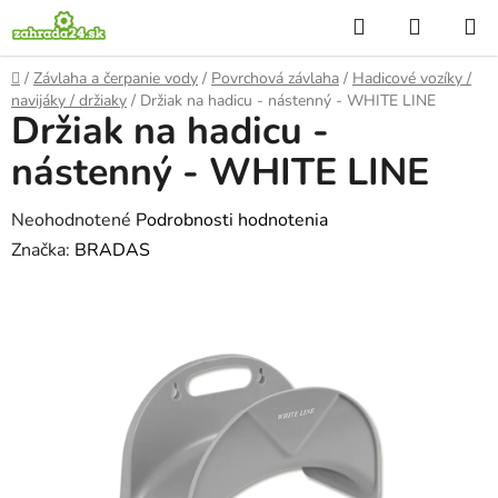
Prejsť
Hľadať
NÁKUP
na
KOŠÍK
obsah
Domov
/
Závlaha a čerpanie vody
/
Povrchová závlaha
/
Hadicové vozíky /
navijáky / držiaky
/
Držiak na hadicu - nástenný - WHITE LINE
Držiak na hadicu -
nástenný - WHITE LINE
Priemerné
Neohodnotené
Podrobnosti hodnotenia
hodnotenie
Značka:
BRADAS
produktu
je
0,0
z
5
hviezdičiek.