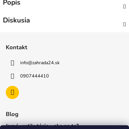
Popis
Diskusia
Z
á
Kontakt
p
ä
info
@
zahrada24.sk
t
i
0907444410
e
Blog
Jarná vertikutácia - ako na to?