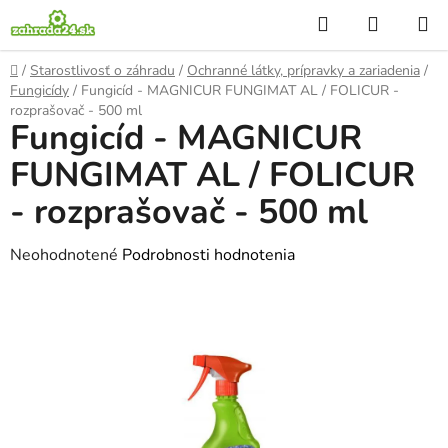
Prejsť
Hľadať
NÁKUP
na
KOŠÍK
obsah
Domov
/
Starostlivosť o záhradu
/
Ochranné látky, prípravky a zariadenia
/
Fungicídy
/
Fungicíd - MAGNICUR FUNGIMAT AL / FOLICUR -
rozprašovač - 500 ml
Fungicíd - MAGNICUR
FUNGIMAT AL / FOLICUR
- rozprašovač - 500 ml
Priemerné
Neohodnotené
Podrobnosti hodnotenia
hodnotenie
produktu
je
0,0
z
5
hviezdičiek.