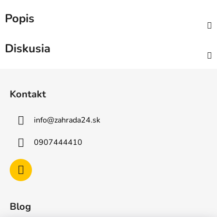
Popis
Diskusia
Z
á
Kontakt
p
ä
info
@
zahrada24.sk
t
i
0907444410
e
Blog