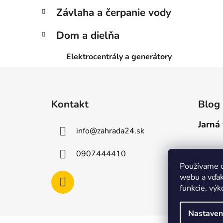
Závlaha a čerpanie vody
Dom a dielňa
Elektrocentrály a generátory
Z
á
Kontakt
Blog
p
ä
Jarná 
info
@
zahrada24.sk
t
i
0907444410
e
Používame c
webu a vďak
funkcie, výk
Nastaven