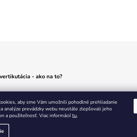
vertikutácia - ako na to?
ookies, aby sme Vám umožnili pohodlné prehliadanie
a analýze prevádzky webu neustále zlepšovali jeho
on a použiteľnosť. Viac informácií
tu
.
ie