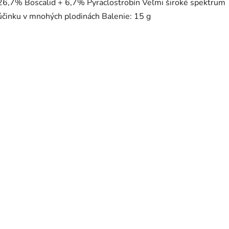
26,7% Boscalid + 6,7% Pyraclostrobín Veľmi široké spektrum
účinku v mnohých plodinách Balenie: 15 g