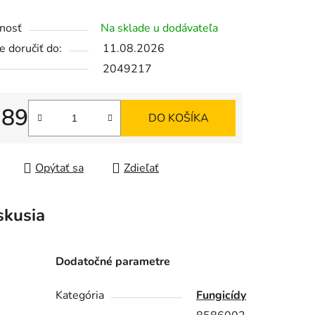
enie
nosť
Na sklade u dodávateľa
tu
 doručiť do:
11.08.2026
2049217
,89
DO KOŠÍKA
iek.
tková cena:
Opýtať sa
Zdieľať
skusia
Dodatočné parametre
.
Kategória
Fungicídy