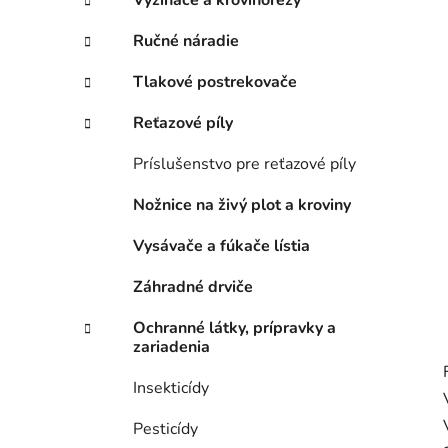
n
Vyžínače a krovinorezy
e
Ručné náradie
l
Tlakové postrekovače
Reťazové píly
Príslušenstvo pre reťazové píly
Nožnice na živý plot a kroviny
Vysávače a fúkače lístia
Záhradné drviče
Ochranné látky, prípravky a
zariadenia
Insekticídy
Pesticídy