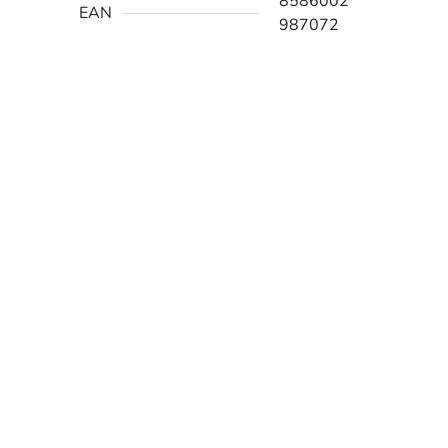
8586002
EAN
987072