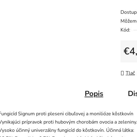
hodnot
Dostup
produk
Môžeme
je
Kód:
0,0
z
5
€4
hviezdič
Jedno
Tlač
Popis
Di
Fungicíd Signum proti pleseni cibuľovej a monilióze kôstkovín
Vynikajúci prípravok proti hubovým chorobám ovocia a zeleniny
Vysoko účinný univerzálny fungicíd do kôstkovín. Účinná látka: