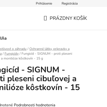
Prihlásenie
Registrácia
PRÁZDNY KOŠÍK
NÁKUPNÝ
KOŠÍK
lňa
stlivosť o záhradu
/
Ochranné látky, prípravky a
ia
/
Fungicídy
/
Fungicíd - SIGNUM - proti pleseni
j a monilióze kôstkovín - 15 g
gicíd - SIGNUM -
ti pleseni cibuľovej a
ilióze kôstkovín - 15
rné
notené
Podrobnosti hodnotenia