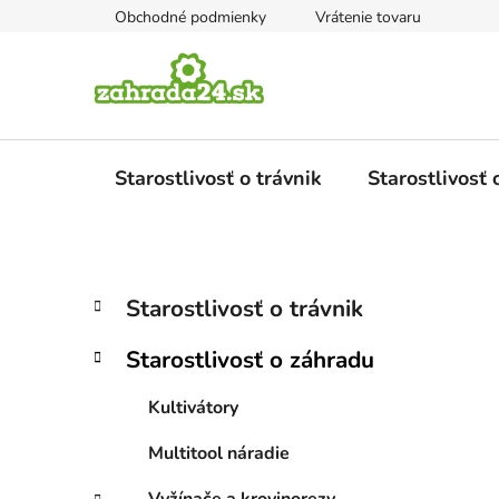
Prejsť
Obchodné podmienky
Vrátenie tovaru
na
obsah
Starostlivosť o trávnik
Starostlivosť
B
K
Preskočiť
Starostlivosť o trávnik
a
kategórie
o
t
č
Starostlivosť o záhradu
e
n
g
ý
Kultivátory
ó
p
r
Multitool náradie
i
a
e