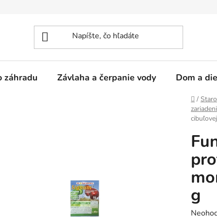
 o záhradu
Závlaha a čerpanie vody
Dom a die
Domov
/
Staro
zariaden
cibuľove
Fun
pro
mon
g
Prieme
Neohod