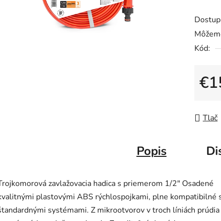
hodnot
Dostup
produk
Môžeme
je
Kód:
0,0
z
5
€1
hviezdič
Jedno
Tlač
Popis
Di
Trojkomorová zavlažovacia hadica s priemerom 1/2" Osadené
kvalitnými plastovými ABS rýchlospojkami, plne kompatibilné 
štandardnými systémami. Z mikrootvorov v troch líniách prúdia