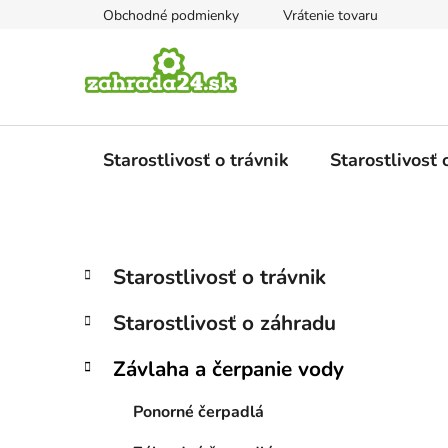
Prejsť
Obchodné podmienky
Vrátenie tovaru
na
obsah
Starostlivosť o trávnik
Starostlivosť
B
K
Preskočiť
Starostlivosť o trávnik
a
kategórie
o
t
č
Starostlivosť o záhradu
e
n
g
ý
Závlaha a čerpanie vody
ó
p
r
Ponorné čerpadlá
i
a
e