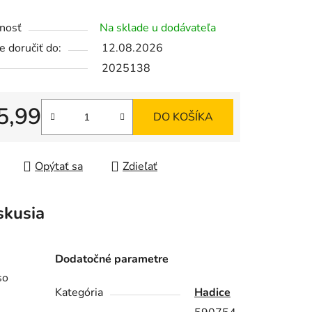
enie
nosť
Na sklade u dodávateľa
tu
 doručiť do:
12.08.2026
2025138
5,99
DO KOŠÍKA
iek.
tková cena:
Opýtať sa
Zdieľať
skusia
Dodatočné parametre
so
Kategória
Hadice