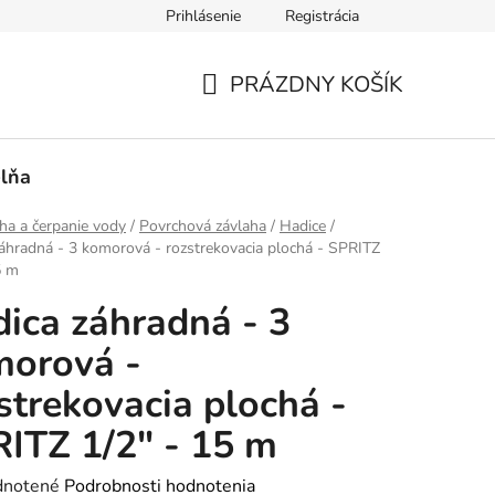
Prihlásenie
Registrácia
PRÁZDNY KOŠÍK
NÁKUPNÝ
KOŠÍK
lňa
ha a čerpanie vody
/
Povrchová závlaha
/
Hadice
/
áhradná - 3 komorová - rozstrekovacia plochá - SPRITZ
5 m
ica záhradná - 3
morová -
strekovacia plochá -
ITZ 1/2" - 15 m
rné
notené
Podrobnosti hodnotenia