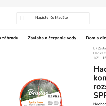
 o záhradu
Závlaha a čerpanie vody
Dom a die
Domov
/
Závla
Hadica z
1/2" - 1
Had
ko
roz
SPR
Prieme
Neohod