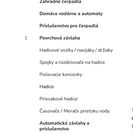
n
Záhradné čerpadlá
e
Domáce vodárne a automaty
l
Príslušenstvo pre čerpadlá
Povrchová závlaha
Hadicové vozíky / navijáky / držiaky
Spojky a rozdelovače na hadice
Polievacie koncovky
Hadice
Priesakové hadice
Časovače / Merače prietoku vody
Automatické závlahy a
príslušenstvo