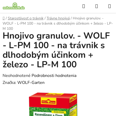
Prejsť
Hľadať
NÁKUP
na
KOŠÍK
obsah
Domov
/
Starostlivosť o trávnik
/
Trávne hnojivá
/
Hnojivo granulov. -
WOLF - L-PM 100 - na trávnik s dlhodobým účinkom + železo - LP-
M 100
Hnojivo granulov. - WOLF
- L-PM 100 - na trávnik s
dlhodobým účinkom +
železo - LP-M 100
Priemerné
Neohodnotené
Podrobnosti hodnotenia
hodnotenie
Značka:
WOLF-Garten
produktu
je
0,0
z