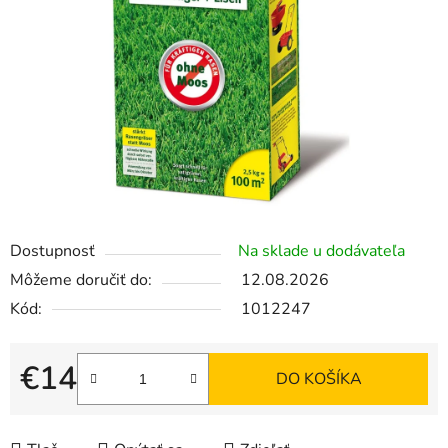
5
hviezdičiek.
Dostupnosť
Na sklade u dodávateľa
Môžeme doručiť do:
12.08.2026
Kód:
1012247
€14
DO KOŠÍKA
Jednotková cena: