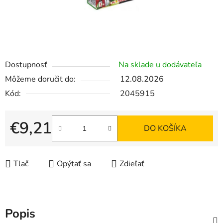
Dostupnosť
Na sklade u dodávateľa
Môžeme doručiť do:
12.08.2026
Kód:
2045915
€9,21
DO KOŠÍKA
Jednotková cena:
Tlač
Opýtať sa
Zdieľať
Popis