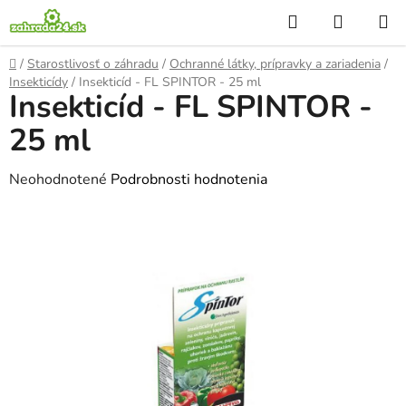
Prejsť
Hľadať
NÁKUP
na
KOŠÍK
obsah
Domov
/
Starostlivosť o záhradu
/
Ochranné látky, prípravky a zariadenia
/
Insekticídy
/
Insekticíd - FL SPINTOR - 25 ml
Insekticíd - FL SPINTOR -
25 ml
Priemerné
Neohodnotené
Podrobnosti hodnotenia
hodnotenie
produktu
je
0,0
z
5
hviezdičiek.