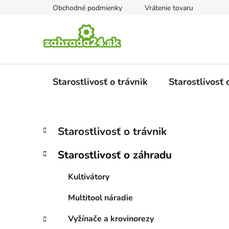
Prejsť
Obchodné podmienky
Vrátenie tovaru
na
obsah
Starostlivosť o trávnik
Starostlivosť
B
K
Preskočiť
Starostlivosť o trávnik
a
kategórie
o
t
č
Starostlivosť o záhradu
e
n
g
ý
Kultivátory
ó
p
r
Multitool náradie
i
a
e
n
Vyžínače a krovinorezy