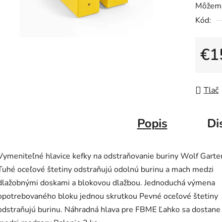
Môžeme
je
Kód:
0,0
z
5
€1
hviezdič
Jedno
Tlač
Popis
Di
Vymeniteľné hlavice kefky na odstraňovanie buriny Wolf Garte
Tuhé oceľové štetiny odstraňujú odolnú burinu a mach medzi
dlažobnými doskami a blokovou dlažbou. Jednoduchá výmena
opotrebovaného bloku jednou skrutkou Pevné oceľové štetiny
odstraňujú burinu. Náhradná hlava pre FBME Ľahko sa dostane