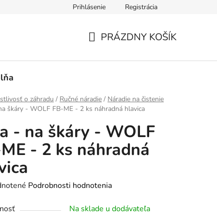
Prihlásenie
Registrácia
PRÁZDNY KOŠÍK
NÁKUPNÝ
KOŠÍK
lňa
stlivosť o záhradu
/
Ručné náradie
/
Náradie na čistenie
 na škáry - WOLF FB-ME - 2 ks náhradná hlavica
a - na škáry - WOLF
ME - 2 ks náhradná
vica
rné
notené
Podrobnosti hodnotenia
enie
nosť
Na sklade u dodávateľa
tu