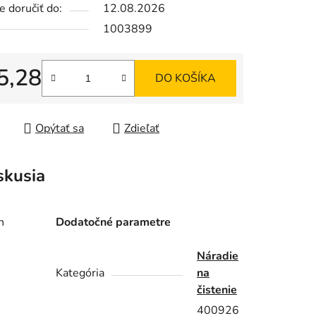
 doručiť do:
12.08.2026
1003899
5,28
DO KOŠÍKA
iek.
tková cena:
Opýtať sa
Zdieľať
skusia
n
Dodatočné parametre
Náradie
Kategória
na
čistenie
400926