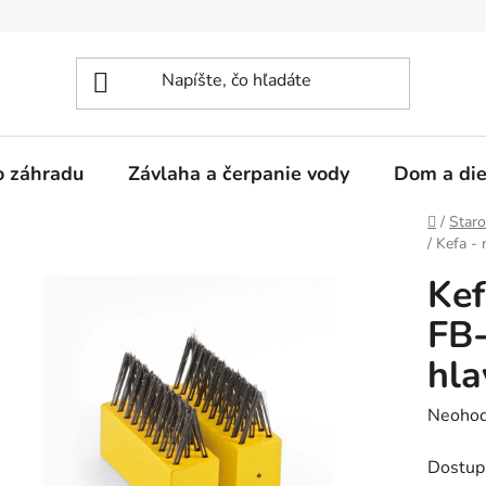
 o záhradu
Závlaha a čerpanie vody
Dom a die
Domov
/
Staro
/
Kefa -
Kef
FB-
hla
Prieme
Neohod
hodnot
Dostup
produk