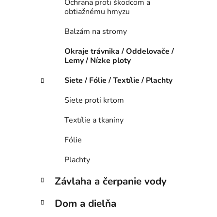
Ochrana proti škodcom a
obtiažnému hmyzu
Balzám na stromy
Okraje trávnika / Oddelovače /
Lemy / Nízke ploty
Siete / Fólie / Textílie / Plachty
Siete proti krtom
Textílie a tkaniny
Fólie
Plachty
Závlaha a čerpanie vody
Dom a dielňa