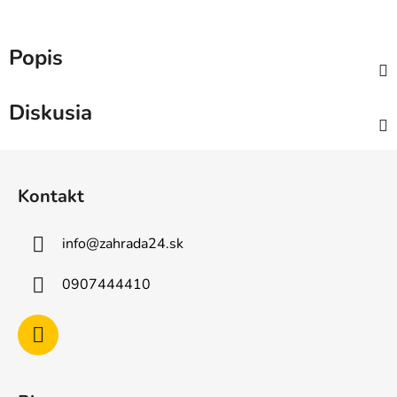
Popis
Diskusia
Z
á
Kontakt
p
ä
info
@
zahrada24.sk
t
i
0907444410
e