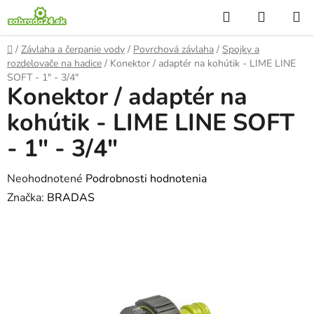
Prejsť
Hľadať
NÁKUP
na
KOŠÍK
obsah
Domov
/
Závlaha a čerpanie vody
/
Povrchová závlaha
/
Spojky a
rozdelovače na hadice
/
Konektor / adaptér na kohútik - LIME LINE
SOFT - 1" - 3/4"
Konektor / adaptér na
kohútik - LIME LINE SOFT
- 1" - 3/4"
Priemerné
Neohodnotené
Podrobnosti hodnotenia
hodnotenie
Značka:
BRADAS
produktu
je
0,0
z
5
hviezdičiek.