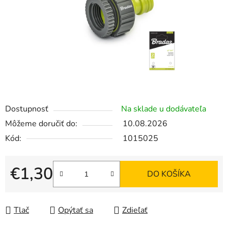
Dostupnosť
Na sklade u dodávateľa
Môžeme doručiť do:
10.08.2026
Kód:
1015025
€1,30
DO KOŠÍKA
Jednotková cena:
Tlač
Opýtať sa
Zdieľať