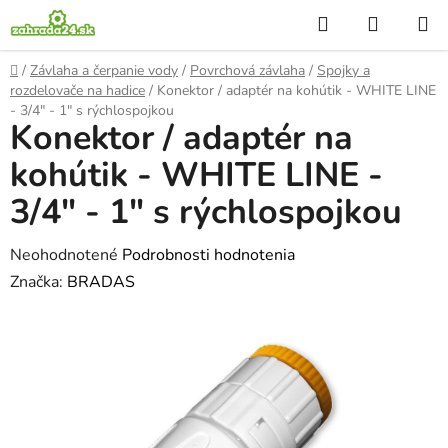
Prejsť
Hľadať
NÁKUP
na
KOŠÍK
obsah
Domov
/
Závlaha a čerpanie vody
/
Povrchová závlaha
/
Spojky a
rozdelovače na hadice
/
Konektor / adaptér na kohútik - WHITE LINE
- 3/4" - 1" s rýchlospojkou
Konektor / adaptér na
kohútik - WHITE LINE -
3/4" - 1" s rýchlospojkou
Priemerné
Neohodnotené
Podrobnosti hodnotenia
hodnotenie
Značka:
BRADAS
produktu
je
0,0
z
5
hviezdičiek.