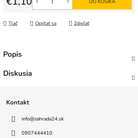
€1,10
DO KOŠÍKA
Jednotková cena:
Tlač
Opýtať sa
Zdieľať
Popis
Diskusia
Z
á
Kontakt
p
ä
info
@
zahrada24.sk
t
i
0907444410