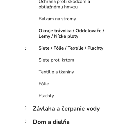
Ochrana proti škodcom a
obtiažnému hmyzu
Balzám na stromy
Okraje trávnika / Oddelovače /
Lemy / Nízke ploty
Siete / Fólie / Textílie / Plachty
Siete proti krtom
Textílie a tkaniny
Fólie
Plachty
Závlaha a čerpanie vody
Dom a dielňa