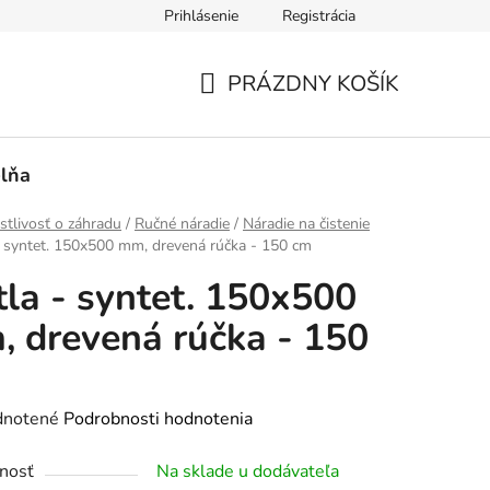
Prihlásenie
Registrácia
PRÁZDNY KOŠÍK
NÁKUPNÝ
KOŠÍK
lňa
stlivosť o záhradu
/
Ručné náradie
/
Náradie na čistenie
- syntet. 150x500 mm, drevená rúčka - 150 cm
la - syntet. 150x500
 drevená rúčka - 150
rné
notené
Podrobnosti hodnotenia
enie
nosť
Na sklade u dodávateľa
tu