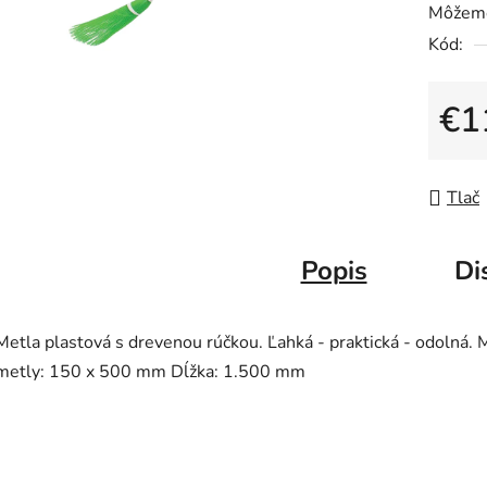
Môžeme
je
Kód:
0,0
z
5
€1
hviezdič
Jedno
Tlač
Popis
Di
Metla plastová s drevenou rúčkou. Ľahká - praktická - odolná. 
metly: 150 x 500 mm Dĺžka: 1.500 mm