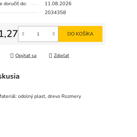
 doručiť do:
11.08.2026
2034358
1,27
DO KOŠÍKA
iek.
tková cena:
Opýtať sa
Zdieľať
skusia
Materiál: odolný plast, drevo Rozmery