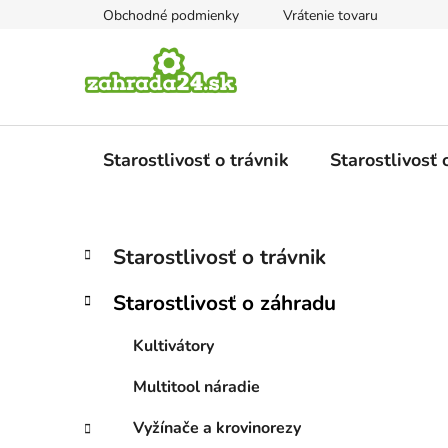
Prejsť
Obchodné podmienky
Vrátenie tovaru
na
obsah
Starostlivosť o trávnik
Starostlivosť
B
K
Preskočiť
Starostlivosť o trávnik
a
kategórie
o
t
č
Starostlivosť o záhradu
e
n
g
ý
Kultivátory
ó
p
r
Multitool náradie
i
a
e
n
Vyžínače a krovinorezy