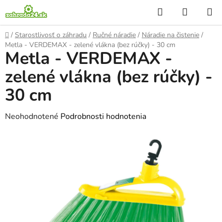
Prejsť
Hľadať
NÁKUP
na
KOŠÍK
obsah
Domov
/
Starostlivosť o záhradu
/
Ručné náradie
/
Náradie na čistenie
/
Metla - VERDEMAX - zelené vlákna (bez rúčky) - 30 cm
Metla - VERDEMAX -
zelené vlákna (bez rúčky) -
30 cm
Priemerné
Neohodnotené
Podrobnosti hodnotenia
hodnotenie
produktu
je
0,0
z
5
hviezdičiek.