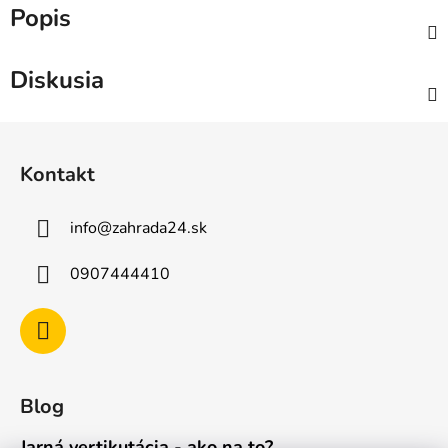
Popis
Diskusia
Z
á
Kontakt
p
ä
info
@
zahrada24.sk
t
i
0907444410
e
Blog
Jarná vertikutácia - ako na to?