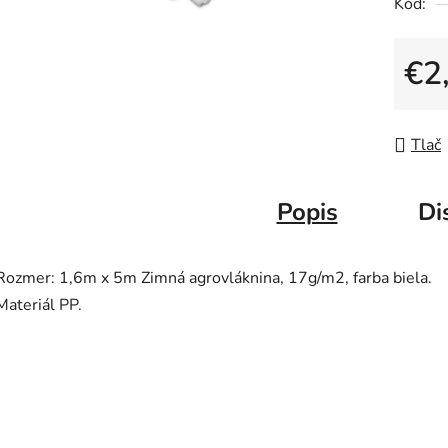
Kód:
0,0
z
5
€2
hviezdič
Jedno
Tlač
Popis
Di
Rozmer: 1,6m x 5m Zimná agrovláknina, 17g/m2, farba biela.
Materiál PP.