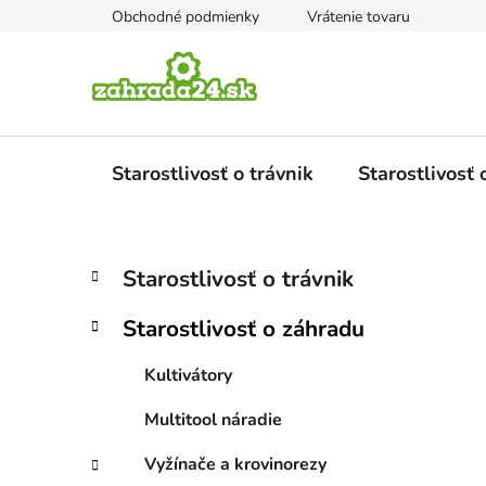
Prejsť
Obchodné podmienky
Vrátenie tovaru
na
obsah
Starostlivosť o trávnik
Starostlivosť
B
K
Preskočiť
Starostlivosť o trávnik
a
kategórie
o
t
č
Starostlivosť o záhradu
e
n
g
ý
Kultivátory
ó
p
r
Multitool náradie
i
a
e
n
Vyžínače a krovinorezy