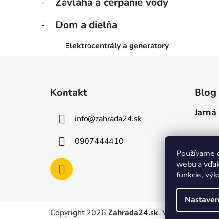
Závlaha a čerpanie vody
Dom a dielňa
Elektrocentrály a generátory
Z
á
Kontakt
Blog
p
ä
Jarná 
info
@
zahrada24.sk
t
i
0907444410
e
Používame c
webu a vďak
funkcie, výk
Nastaven
Copyright 2026
Zahrada24.sk
. Všetky práva v