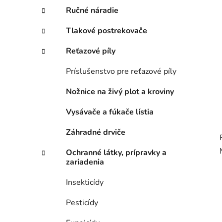
e
Ručné náradie
l
Tlakové postrekovače
Reťazové píly
Príslušenstvo pre reťazové píly
Nožnice na živý plot a kroviny
Vysávače a fúkače lístia
Záhradné drviče
Ochranné látky, prípravky a
zariadenia
Insekticídy
Pesticídy