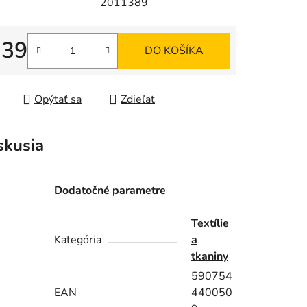
2011389
,39
DO KOŠÍKA
iek.
tková cena:
Opýtať sa
Zdieľať
skusia
Dodatočné parametre
Textílie
Kategória
a
tkaniny
590754
EAN
440050