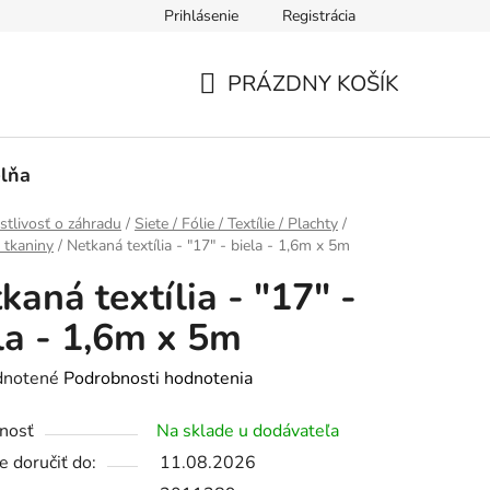
Prihlásenie
Registrácia
PRÁZDNY KOŠÍK
NÁKUPNÝ
KOŠÍK
lňa
stlivosť o záhradu
/
Siete / Fólie / Textílie / Plachty
/
a tkaniny
/
Netkaná textília - "17" - biela - 1,6m x 5m
kaná textília - "17" -
la - 1,6m x 5m
rné
notené
Podrobnosti hodnotenia
enie
nosť
Na sklade u dodávateľa
tu
 doručiť do:
11.08.2026