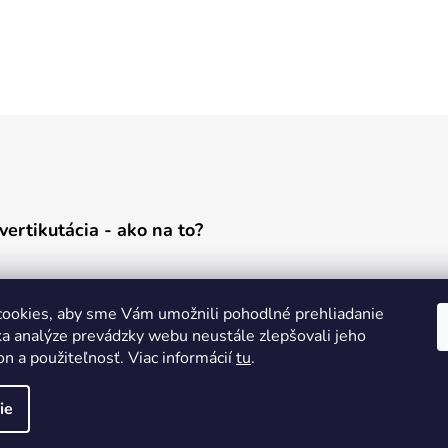
vertikutácia - ako na to?
ookies, aby sme Vám umožnili pohodlné prehliadanie
a analýze prevádzky webu neustále zlepšovali jeho
on a použiteľnosť. Viac informácií
tu
.
ie
yhradené.