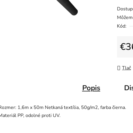
produk
Dostup
je
Môžeme
0,0
Kód:
z
5
hviezdič
€3
Jedno
Tlač
Popis
Di
Rozmer: 1,6m x 50m Netkaná textília, 50g/m2, farba čierna.
Materiál PP, odolné proti UV.