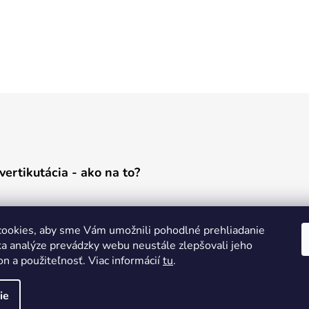
vertikutácia - ako na to?
ookies, aby sme Vám umožnili pohodlné prehliadanie
a analýze prevádzky webu neustále zlepšovali jeho
on a použiteľnosť. Viac informácií
tu
.
ie