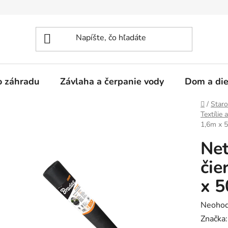
 o záhradu
Závlaha a čerpanie vody
Dom a die
Domov
/
Staro
Textílie 
1,6m x 
Net
čie
x 
Prieme
Neohod
hodnot
Značka