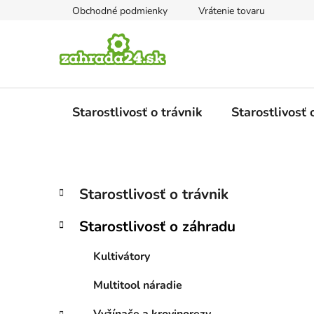
Prejsť
Obchodné podmienky
Vrátenie tovaru
na
obsah
Starostlivosť o trávnik
Starostlivosť
B
K
Preskočiť
Starostlivosť o trávnik
a
kategórie
o
t
č
Starostlivosť o záhradu
e
n
g
ý
Kultivátory
ó
p
r
Multitool náradie
i
a
e