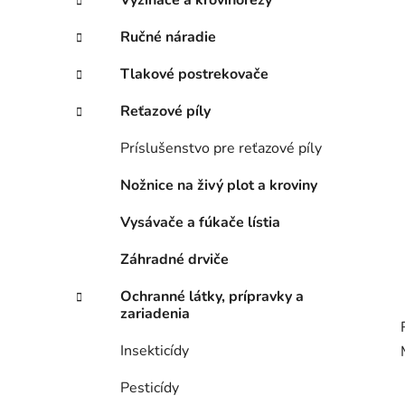
n
Vyžínače a krovinorezy
e
Ručné náradie
l
Tlakové postrekovače
Reťazové píly
Príslušenstvo pre reťazové píly
Nožnice na živý plot a kroviny
Vysávače a fúkače lístia
Záhradné drviče
Ochranné látky, prípravky a
zariadenia
Insekticídy
Pesticídy