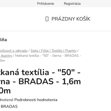
Prihlásenie
Registrácia
PRÁZDNY KOŠÍK
NÁKUPNÝ
KOŠÍK
lňa
stlivosť o záhradu
/
Siete / Fólie / Textílie / Plachty
/
a tkaniny
/
Netkaná textília - "50" - čierna - BRADAS -
50m
kaná textília - "50" -
rna - BRADAS - 1,6m
50m
rné
notené
Podrobnosti hodnotenia
enie
:
BRADAS