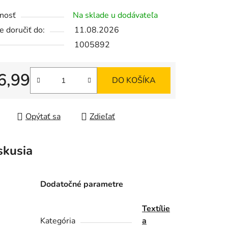
tu
nosť
Na sklade u dodávateľa
 doručiť do:
11.08.2026
1005892
iek.
6,99
DO KOŠÍKA
tková cena:
Opýtať sa
Zdieľať
skusia
Dodatočné parametre
Textílie
Kategória
a