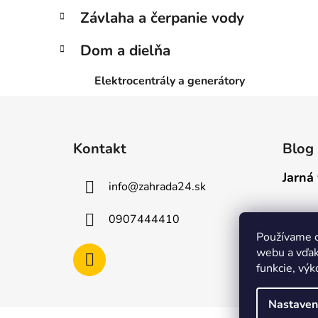
Závlaha a čerpanie vody
Dom a dielňa
Elektrocentrály a generátory
Z
á
Kontakt
Blog
p
ä
Jarná 
info
@
zahrada24.sk
t
i
0907444410
e
Používame c
webu a vďak
funkcie, výk
Nastaven