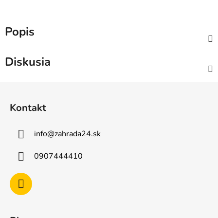
Popis
Diskusia
Z
á
Kontakt
p
ä
info
@
zahrada24.sk
t
i
0907444410
e