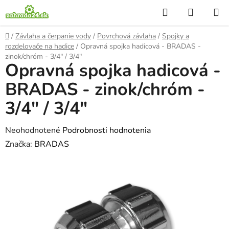
Prejsť
Hľadať
NÁKUP
na
KOŠÍK
obsah
Domov
/
Závlaha a čerpanie vody
/
Povrchová závlaha
/
Spojky a
rozdelovače na hadice
/
Opravná spojka hadicová - BRADAS -
zinok/chróm - 3/4" / 3/4"
Opravná spojka hadicová -
BRADAS - zinok/chróm -
3/4" / 3/4"
Priemerné
Neohodnotené
Podrobnosti hodnotenia
hodnotenie
Značka:
BRADAS
produktu
je
0,0
z
5
hviezdičiek.