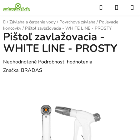
Prejsť
Hľadať
NÁKUP
na
KOŠÍK
obsah
Domov
/
Závlaha a čerpanie vody
/
Povrchová závlaha
/
Polievacie
koncovky
/
Pištoľ zavlažovacia - WHITE LINE - PROSTY
Pištoľ zavlažovacia -
WHITE LINE - PROSTY
Priemerné
Neohodnotené
Podrobnosti hodnotenia
hodnotenie
Značka:
BRADAS
produktu
je
0,0
z
5
hviezdičiek.