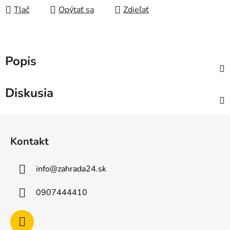
Tlač
Opýtať sa
Zdieľať
Popis
Diskusia
Z
á
Kontakt
p
ä
info
@
zahrada24.sk
t
i
0907444410
e