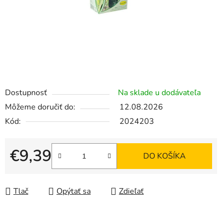
Dostupnosť
Na sklade u dodávateľa
Môžeme doručiť do:
12.08.2026
Kód:
2024203
€9,39
DO KOŠÍKA
Jednotková cena:
Tlač
Opýtať sa
Zdieľať