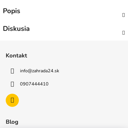
Popis
Diskusia
Z
á
Kontakt
p
ä
info
@
zahrada24.sk
t
i
0907444410
e
Blog