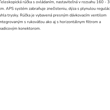
Teleskopická rúčka s ovládaním, nastaviteľná v rozsahu 160 - 
cm. APS systém zabraňuje znečisteniu, dýza s plynulou regulác
uhla trysky. Rúčka je vybavená presným dávkovacím ventilom
integrovaným s rukoväťou ako aj s horizontálnym filtrom a
hadicovým konektorom.