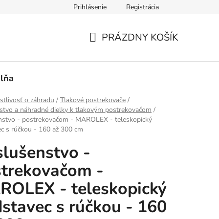
Prihlásenie
Registrácia
PRÁZDNY KOŠÍK
NÁKUPNÝ
KOŠÍK
lňa
stlivosť o záhradu
/
Tlakové postrekovače
/
nstvo a náhradné dielky k tlakovým postrekovačom
/
enstvo - postrekovačom - MAROLEX - teleskopický
c s rúčkou - 160 až 300 cm
slušenstvo -
trekovačom -
OLEX - teleskopický
stavec s rúčkou - 160