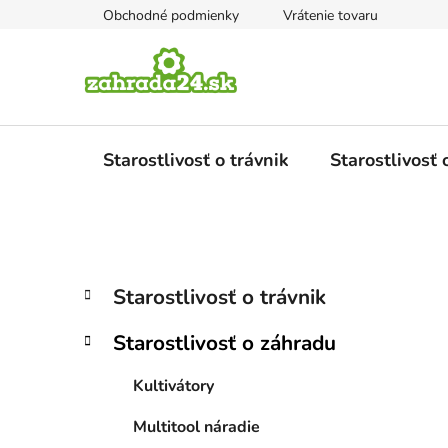
Prejsť
Obchodné podmienky
Vrátenie tovaru
na
obsah
Starostlivosť o trávnik
Starostlivosť
B
K
Preskočiť
Starostlivosť o trávnik
a
kategórie
o
t
č
Starostlivosť o záhradu
e
n
g
ý
Kultivátory
ó
p
r
Multitool náradie
i
a