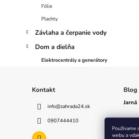
Fólie
Plachty
Závlaha a čerpanie vody
Dom a dielňa
Elektrocentrály a generátory
Z
á
Kontakt
Blog
p
ä
Jarná 
info
@
zahrada24.sk
t
i
0907444410
e
Používame c
webu a vďak