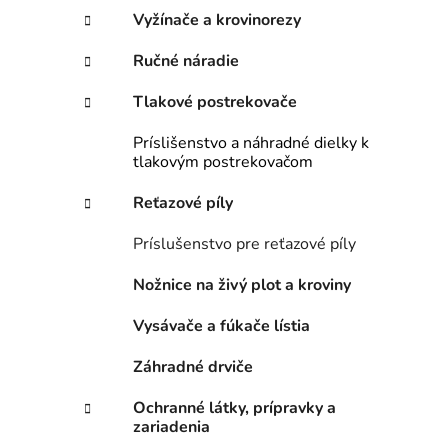
e
n
Vyžínače a krovinorezy
e
Ručné náradie
l
Tlakové postrekovače
Príslišenstvo a náhradné dielky k
tlakovým postrekovačom
Reťazové píly
Príslušenstvo pre reťazové píly
Nožnice na živý plot a kroviny
Vysávače a fúkače lístia
Záhradné drviče
Ochranné látky, prípravky a
zariadenia