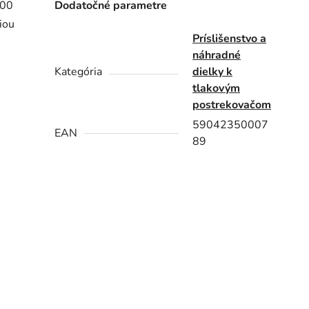
300
Dodatočné parametre
iou
Príslišenstvo a
náhradné
Kategória
dielky k
tlakovým
postrekovačom
59042350007
EAN
89