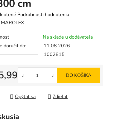
300 cm
rné
notené
Podrobnosti hodnotenia
enie
:
MAROLEX
tu
nosť
Na sklade u dodávateľa
 doručiť do:
11.08.2026
1002815
iek.
5,99
DO KOŠÍKA
tková cena:
Opýtať sa
Zdieľať
skusia