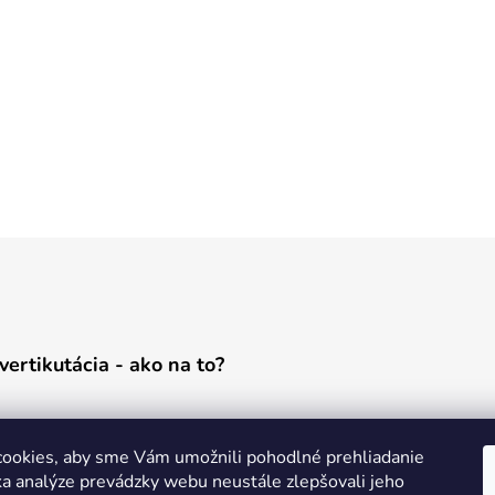
vertikutácia - ako na to?
ookies, aby sme Vám umožnili pohodlné prehliadanie
a analýze prevádzky webu neustále zlepšovali jeho