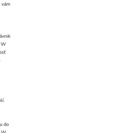
o vám
ávnik
0 W
osť
a
lí.
hu do
 W.