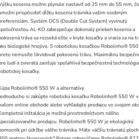
Výšku kosenia možno plynule nastaviť od 25 mm do 55 mm, č
umožní prispôsobiť dĺžku kosenia trávnika vašim osobným
preferenciám. Systém DCS (Double Cut System) vyvinutý
spoločnosťou AL-KO zabezpečuje dokonalý priebeh kosenia a
pokosená tráva sa rozseká ešte v kryte kosačky a vracia sa na tr
ako biologické hnojivo. S robotickou kosačkou Robolinho® 55
preto nemusíte likvidovať pokosenú trávu. Maximálnu bezpečn
pre ľudí a zvieratá zaisťuje spoľahlivá bezpečnostná technológi
robotickej kosačky.
Kúpa Robolinho® 550 W a alternatívy
Jednoducho si zakúpte robotickú kosačku Robolinho® 550 W v
našom online obchode alebo vyhľadajte predajcu vo svojom oko
Kompletná inštalácia je možná prostredníctvom nášho
špecializovaného predajcu. Robolinho® 550 W je ekologický
pomocník pri údržbe vášho trávnika. Máte väčšiu trávnatú ploc
800 metrov štvorcových? Potom odporúčame Robolinho® 822