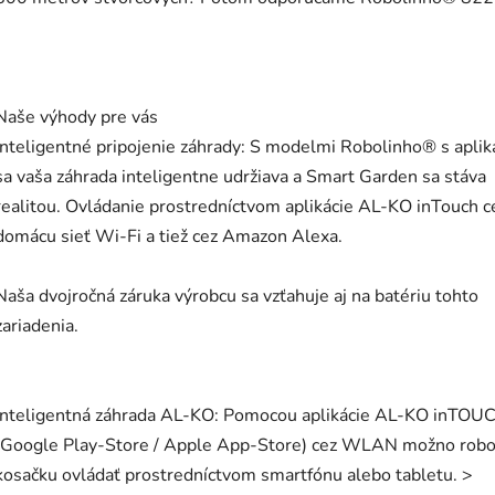
Naše výhody pre vás
Inteligentné pripojenie záhrady: S modelmi Robolinho® s aplik
sa vaša záhrada inteligentne udržiava a Smart Garden sa stáva
realitou. Ovládanie prostredníctvom aplikácie AL-KO inTouch c
domácu sieť Wi-Fi a tiež cez Amazon Alexa.
Naša dvojročná záruka výrobcu sa vzťahuje aj na batériu tohto
zariadenia.
Inteligentná záhrada AL-KO: Pomocou aplikácie AL-KO inTOU
(Google Play-Store / Apple App-Store) cez WLAN možno robo
kosačku ovládať prostredníctvom smartfónu alebo tabletu. >