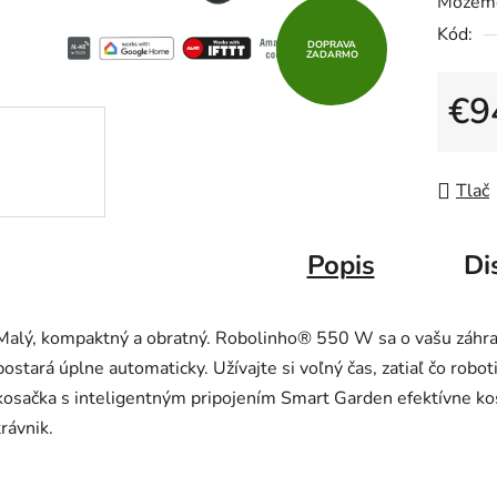
Môžeme
0,0
Kód:
z
DOPRAVA
ZADARMO
5
hviezdič
€9
Jedno
Tlač
Popis
Di
Malý, kompaktný a obratný. Robolinho® 550 W sa o vašu záhr
postará úplne automaticky. Užívajte si voľný čas, zatiaľ čo robot
kosačka s inteligentným pripojením Smart Garden efektívne ko
trávnik.