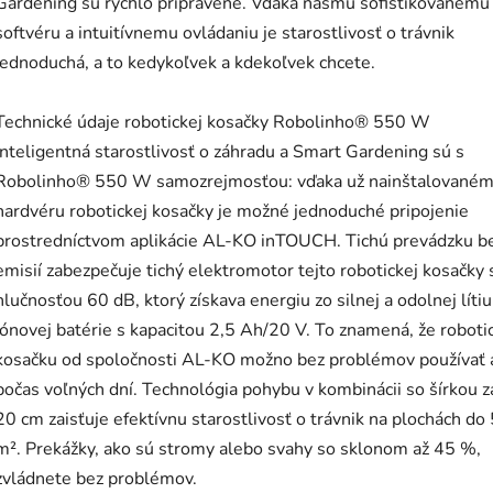
Gardening sú rýchlo pripravené. Vďaka nášmu sofistikovanému
softvéru a intuitívnemu ovládaniu je starostlivosť o trávnik
jednoduchá, a to kedykoľvek a kdekoľvek chcete.
Technické údaje robotickej kosačky Robolinho® 550 W
Inteligentná starostlivosť o záhradu a Smart Gardening sú s
Robolinho® 550 W samozrejmosťou: vďaka už nainštalované
hardvéru robotickej kosačky je možné jednoduché pripojenie
prostredníctvom aplikácie AL-KO inTOUCH. Tichú prevádzku b
emisií zabezpečuje tichý elektromotor tejto robotickej kosačky 
hlučnosťou 60 dB, ktorý získava energiu zo silnej a odolnej líti
iónovej batérie s kapacitou 2,5 Ah/20 V. To znamená, že roboti
kosačku od spoločnosti AL-KO možno bez problémov používať 
počas voľných dní. Technológia pohybu v kombinácii so šírkou 
20 cm zaisťuje efektívnu starostlivosť o trávnik na plochách do
m². Prekážky, ako sú stromy alebo svahy so sklonom až 45 %,
zvládnete bez problémov.