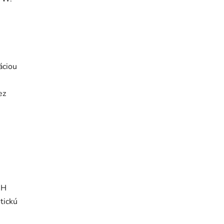
áciou
ez
CH
tickú