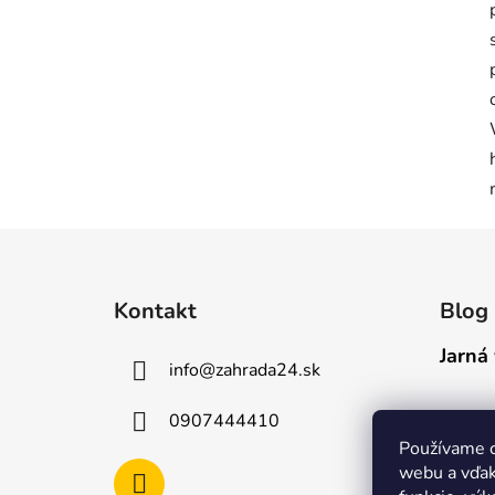
Z
á
Kontakt
Blog
p
ä
Jarná 
info
@
zahrada24.sk
t
i
0907444410
e
Používame c
webu a vďak