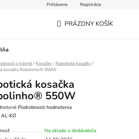
Prihlásenie
Registrácia
PRÁZDNY KOŠÍK
NÁKUPNÝ
KOŠÍK
lňa
stlivosť o trávnik
/
Kosačky
/
Robotické kosačky
/
ká kosačka Robolinho® 550W
otická kosačka
bolinho® 550W
rné
notené
Podrobnosti hodnotenia
enie
:
AL-KO
tu
nosť
Na sklade u dodávateľa