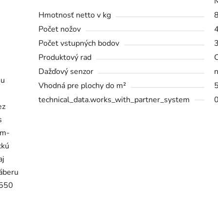
Hmotnosť netto v kg
Počet nožov
Počet vstupných bodov
Produktový rad
Dažďový senzor
n
mu
Vhodná pre plochy do m²
technical_data.works_with_partner_system
ez
s
um-
ckú
aj
záberu
 550