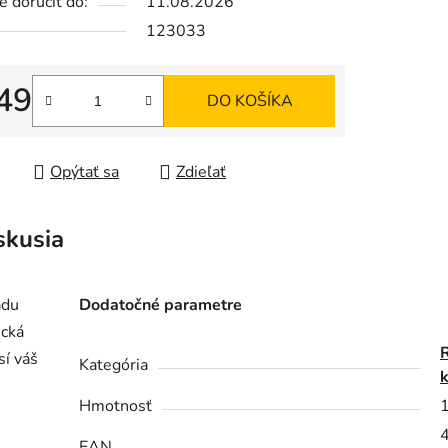
 doručiť do:
11.08.2026
123033
iek.
49
DO KOŠÍKA
tková cena:
Opýtať sa
Zdieľať
skusia
adu
Dodatočné parametre
ická
sí váš
Kategória
Hmotnosť
EAN