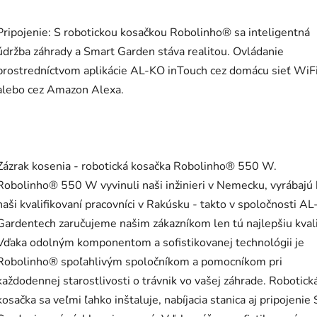
Pripojenie: S robotickou kosačkou Robolinho® sa inteligentná
údržba záhrady a Smart Garden stáva realitou. Ovládanie
prostredníctvom aplikácie AL-KO inTouch cez domácu sieť WiF
alebo cez Amazon Alexa.
Zázrak kosenia - robotická kosačka Robolinho® 550 W.
Robolinho® 550 W vyvinuli naši inžinieri v Nemecku, vyrábajú
naši kvalifikovaní pracovníci v Rakúsku - takto v spoločnosti A
Gardentech zaručujeme našim zákazníkom len tú najlepšiu kvali
Vďaka odolným komponentom a sofistikovanej technológii je
Robolinho® spoľahlivým spoločníkom a pomocníkom pri
každodennej starostlivosti o trávnik vo vašej záhrade. Robotick
kosačka sa veľmi ľahko inštaluje, nabíjacia stanica aj pripojenie