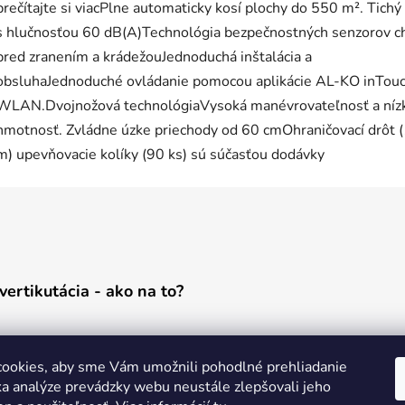
prečítajte si viacPlne automaticky kosí plochy do 550 m². Tichý
s hlučnosťou 60 dB(A)Technológia bezpečnostných senzorov c
pred zranením a krádežouJednoduchá inštalácia a
obsluhaJednoduché ovládanie pomocou aplikácie AL-KO inTouc
WLAN.Dvojnožová technológiaVysoká manévrovateľnosť a níz
hmotnosť. Zvládne úzke priechody od 60 cmOhraničovací drôt 
m) upevňovacie kolíky (90 ks) sú súčasťou dodávky
vertikutácia - ako na to?
ookies, aby sme Vám umožnili pohodlné prehliadanie
a analýze prevádzky webu neustále zlepšovali jeho