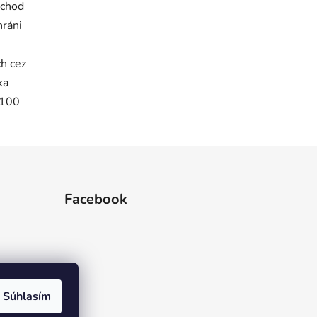
 chod
hráni
h cez
ka
(100
Facebook
Súhlasím