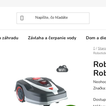
 o záhradu
Závlaha a čerpanie vody
Dom a die
Domov
/
Staro
Robotic
Rob
Ro
Prieme
Neohod
hodnot
Značka
produk
Dostup
je