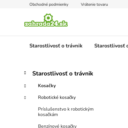
Prejsť
Obchodné podmienky
Vrátenie tovaru
na
obsah
Starostlivosť o trávnik
Starostlivosť
B
K
Preskočiť
Starostlivosť o trávnik
a
kategórie
o
t
č
Kosačky
e
n
g
Robotické kosačky
ý
ó
p
r
Príslušenstvo k robotickým
i
a
kosačkám
e
n
Benzínové kosačky