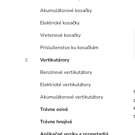
e
l
Akumulátorové kosačky
Elektrické kosačky
Vretenové kosačky
Príslušenstvo ku kosačkám
Vertikutárory
Benzínové vertikutátory
Elektrické vertikutátory
Akumulátorové vertikutátory
Trávne osivá
Trávne hnojivá
Aplikačné vozíky a rozmetadlá