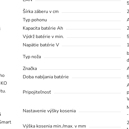
Šírka záberu v cm
Typ pohonu
Kapacita batérie Ah
i
Výdrž batérie v min.
Napätie batérie V
Typ noža
Značka
 ho
Doba nabíjania batérie
L-KO
tu.
Pripojiteľnosť
p
Nastavenie výšky kosenia
á
-
 Smart
2
Výška kosenia min./max. v mm