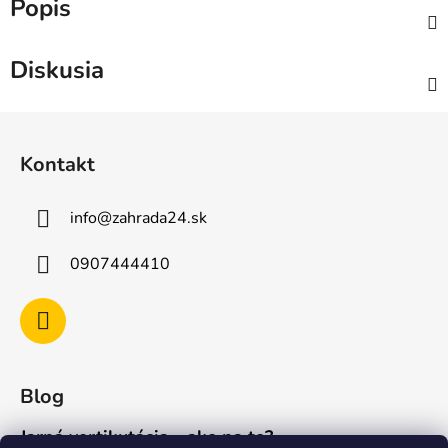
Popis
Diskusia
Z
á
Kontakt
p
ä
info
@
zahrada24.sk
t
i
0907444410
e
Blog
Jarná vertikutácia - ako na to?