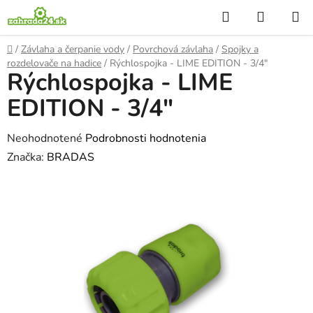
Prejsť
Hľadať
NÁKUP
na
KOŠÍK
obsah
Domov
/
Závlaha a čerpanie vody
/
Povrchová závlaha
/
Spojky a
rozdelovače na hadice
/
Rýchlospojka - LIME EDITION - 3/4"
Rýchlospojka - LIME
EDITION - 3/4"
Priemerné
Neohodnotené
Podrobnosti hodnotenia
hodnotenie
Značka:
BRADAS
produktu
je
0,0
z
5
hviezdičiek.