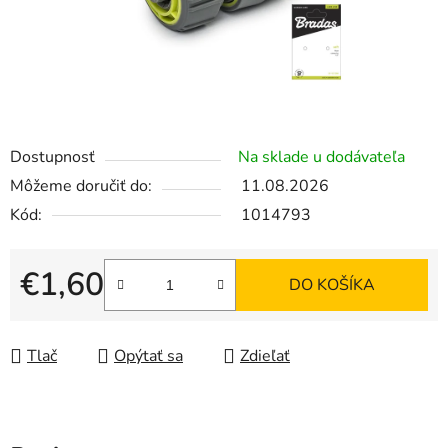
Dostupnosť
Na sklade u dodávateľa
Môžeme doručiť do:
11.08.2026
Kód:
1014793
€1,60
DO KOŠÍKA
Jednotková cena:
Tlač
Opýtať sa
Zdieľať