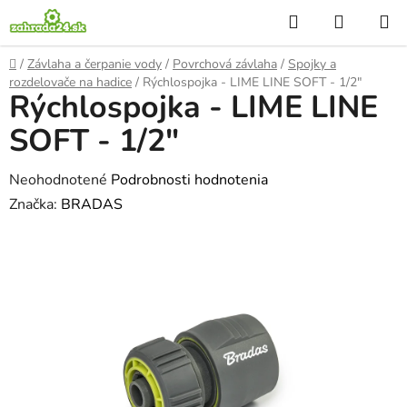
Prejsť
Hľadať
NÁKUP
na
KOŠÍK
obsah
Domov
/
Závlaha a čerpanie vody
/
Povrchová závlaha
/
Spojky a
rozdelovače na hadice
/
Rýchlospojka - LIME LINE SOFT - 1/2"
Rýchlospojka - LIME LINE
SOFT - 1/2"
Priemerné
Neohodnotené
Podrobnosti hodnotenia
hodnotenie
Značka:
BRADAS
produktu
je
0,0
z
5
hviezdičiek.