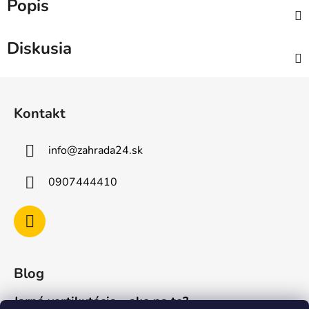
Popis
Diskusia
Z
á
Kontakt
p
ä
info
@
zahrada24.sk
t
i
0907444410
e
Blog
Jarná vertikutácia - ako na to?