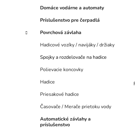
e
Domáce vodárne a automaty
l
Príslušenstvo pre čerpadlá
Povrchová závlaha
Hadicové vozíky / navijáky / držiaky
Spojky a rozdelovače na hadice
Polievacie koncovky
Hadice
Priesakové hadice
Časovače / Merače prietoku vody
Automatické závlahy a
príslušenstvo