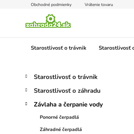
Prejsť
Obchodné podmienky
Vrátenie tovaru
na
obsah
Starostlivosť o trávnik
Starostlivosť
B
K
Preskočiť
Starostlivosť o trávnik
a
kategórie
o
t
č
Starostlivosť o záhradu
e
n
g
ý
Závlaha a čerpanie vody
ó
p
r
Ponorné čerpadlá
i
a
e
n
Záhradné čerpadlá