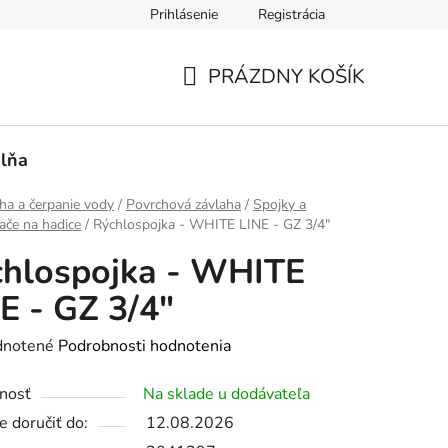
Prihlásenie
Registrácia
PRÁZDNY KOŠÍK
NÁKUPNÝ
KOŠÍK
lňa
ha a čerpanie vody
/
Povrchová závlaha
/
Spojky a
ače na hadice
/
Rýchlospojka - WHITE LINE - GZ 3/4"
hlospojka - WHITE
E - GZ 3/4"
rné
notené
Podrobnosti hodnotenia
enie
nosť
Na sklade u dodávateľa
tu
 doručiť do:
12.08.2026