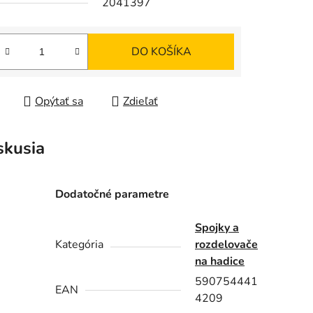
2041397
DO KOŠÍKA
iek.
tková cena:
Opýtať sa
Zdieľať
skusia
Dodatočné parametre
Spojky a
Kategória
rozdelovače
na hadice
590754441
EAN
4209