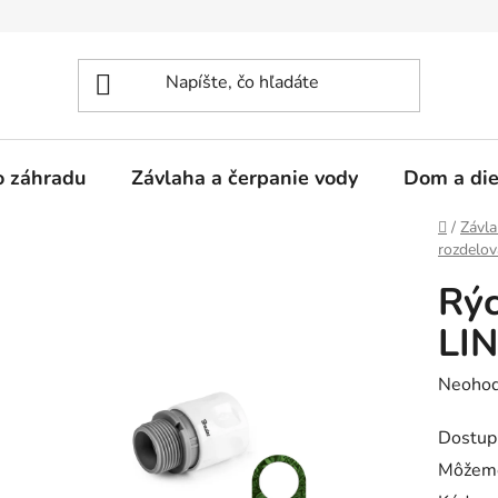
 o záhradu
Závlaha a čerpanie vody
Dom a die
Domov
/
Závla
rozdelov
Rýc
LIN
Prieme
Neohod
hodnot
Dostup
produk
Môžeme
je