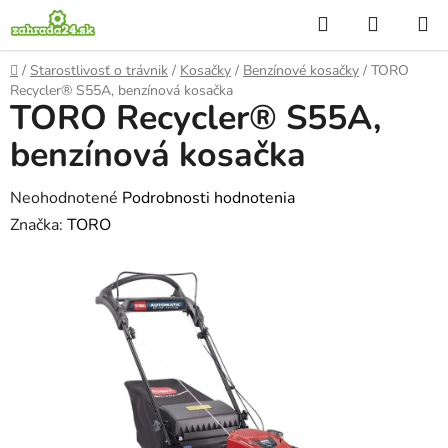
Prejsť
Hľadať
NÁKUP
na
KOŠÍK
obsah
Domov
/
Starostlivosť o trávnik
/
Kosačky
/
Benzínové kosačky
/
TORO
Recycler® S55A, benzínová kosačka
TORO Recycler® S55A,
benzínová kosačka
Priemerné
Neohodnotené
Podrobnosti hodnotenia
hodnotenie
Značka:
TORO
produktu
je
0,0
z
5
hviezdičiek.