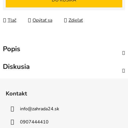
DO KOŠÍKA
Tlač
Opýtať sa
Zdieľať
Popis
Diskusia
Z
á
Kontakt
p
ä
info
@
zahrada24.sk
t
i
0907444410
e