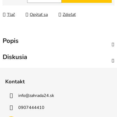
Jednotková cena:
Tlač
Opýtať sa
Zdieľať
Popis
Diskusia
Z
á
Kontakt
p
ä
info
@
zahrada24.sk
t
i
0907444410
e