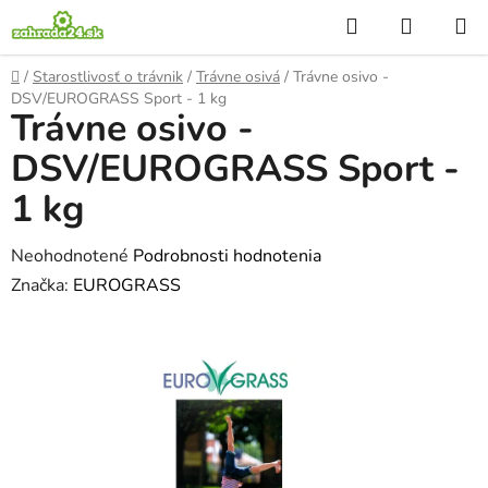
Prejsť
Hľadať
NÁKUP
na
KOŠÍK
obsah
Domov
/
Starostlivosť o trávnik
/
Trávne osivá
/
Trávne osivo -
DSV/EUROGRASS Sport - 1 kg
Trávne osivo -
DSV/EUROGRASS Sport -
1 kg
Priemerné
Neohodnotené
Podrobnosti hodnotenia
hodnotenie
Značka:
EUROGRASS
produktu
je
0,0
z
5
hviezdičiek.