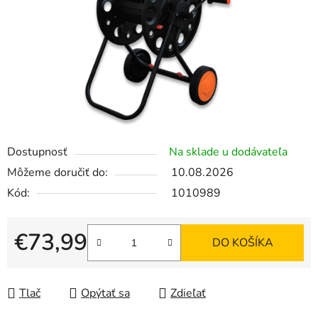
Dostupnosť
Na sklade u dodávateľa
Môžeme doručiť do:
10.08.2026
Kód:
1010989
€73,99
DO KOŠÍKA
Jednotková cena:
Tlač
Opýtať sa
Zdieľať