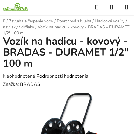
Prejsť
Hľadať
NÁKUP
na
KOŠÍK
obsah
Domov
/
Závlaha a čerpanie vody
/
Povrchová závlaha
/
Hadicové vozíky /
navijáky / držiaky
/
Vozík na hadicu - kovový - BRADAS - DURAMET
1/2" 100 m
Vozík na hadicu - kovový -
BRADAS - DURAMET 1/2"
100 m
Priemerné
Neohodnotené
Podrobnosti hodnotenia
hodnotenie
Značka:
BRADAS
produktu
je
0,0
z
5
hviezdičiek.