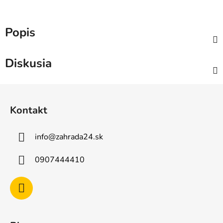
Popis
Diskusia
Z
á
Kontakt
p
ä
info
@
zahrada24.sk
t
i
0907444410
e