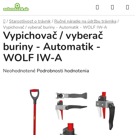
Prejsť
Hľadať
NÁKUP
na
KOŠÍK
obsah
Domov
/
Starostlivosť o trávnik
/
Ručné náradie na údržbu trávnika
/
Vypichovač / vyberač buriny - Automatik - WOLF IW-A
Vypichovač / vyberač
buriny - Automatik -
WOLF IW-A
Priemerné
Neohodnotené
Podrobnosti hodnotenia
hodnotenie
produktu
je
0,0
z
5
hviezdičiek.