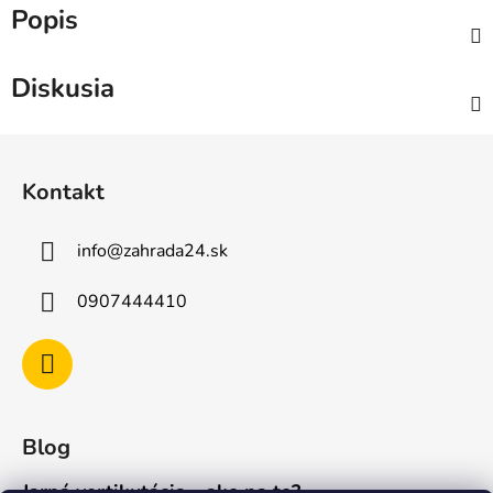
Popis
Diskusia
Z
á
Kontakt
p
ä
info
@
zahrada24.sk
t
i
0907444410
e
Blog
Jarná vertikutácia - ako na to?