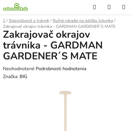
Prejsť
Hľadať
NÁKUP
na
KOŠÍK
obsah
Domov
/
Starostlivosť o trávnik
/
Ručné náradie na údržbu trávnika
/
Zakrajovač okrajov trávnika - GARDMAN GARDENER´S MATE
Zakrajovač okrajov
trávnika - GARDMAN
GARDENER´S MATE
Priemerné
Neohodnotené
Podrobnosti hodnotenia
hodnotenie
Značka:
BIG
produktu
je
0,0
z
5
hviezdičiek.