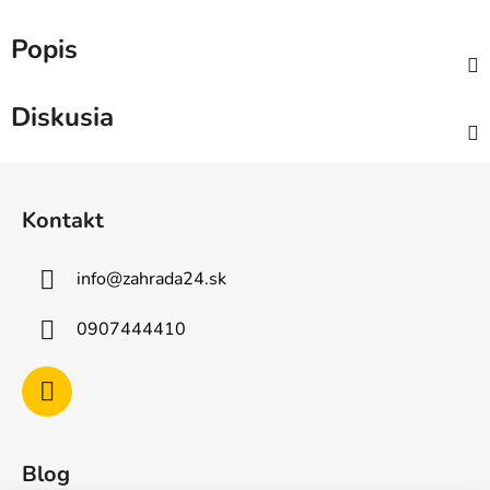
Popis
Diskusia
Z
á
Kontakt
p
ä
info
@
zahrada24.sk
t
i
0907444410
e
Blog