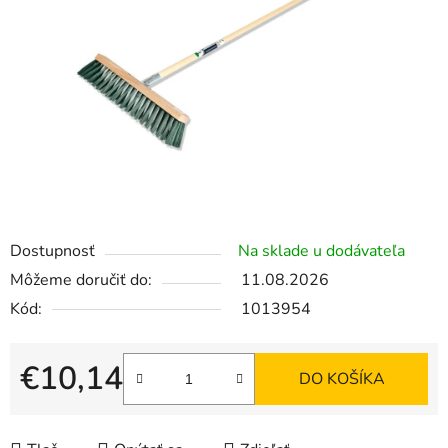
5
hviezdičiek.
Dostupnosť
Na sklade u dodávateľa
Môžeme doručiť do:
11.08.2026
Kód:
1013954
€10,14
DO KOŠÍKA
Jednotková cena: