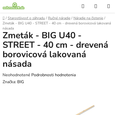
Prejsť
Hľadať
NÁKUP
na
KOŠÍK
obsah
Domov
/
Starostlivosť o záhradu
/
Ručné náradie
/
Náradie na čistenie
/
Zmeták - BIG U40 - STREET - 40 cm - drevená borovicová lakovaná
násada
Zmeták - BIG U40 -
STREET - 40 cm - drevená
borovicová lakovaná
násada
Priemerné
Neohodnotené
Podrobnosti hodnotenia
hodnotenie
Značka:
BIG
produktu
je
0,0
z